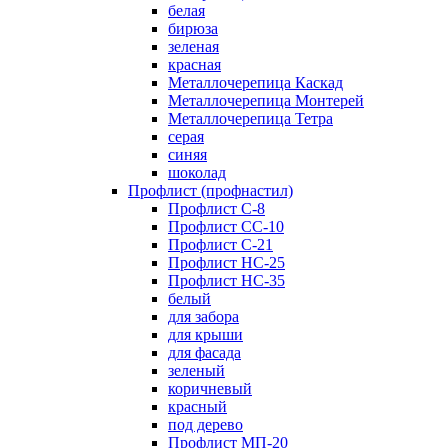
белая
бирюза
зеленая
красная
Металлочерепица Каскад
Металлочерепица Монтерей
Металлочерепица Тетра
серая
синяя
шоколад
Профлист (профнастил)
Профлист С-8
Профлист СС-10
Профлист C-21
Профлист НС-25
Профлист НС-35
белый
для забора
для крыши
для фасада
зеленый
коричневый
красный
под дерево
Профлист МП-20