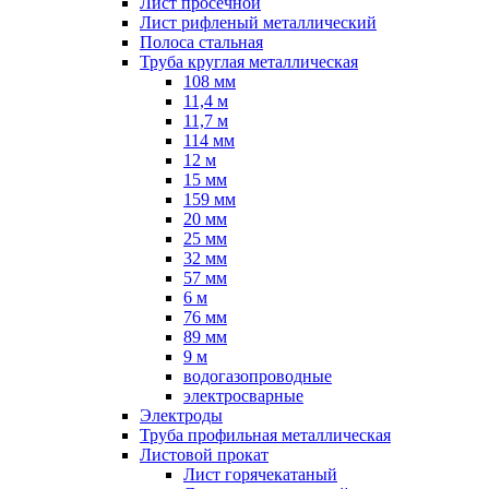
Лист просечной
Лист рифленый металлический
Полоса стальная
Труба круглая металлическая
108 мм
11,4 м
11,7 м
114 мм
12 м
15 мм
159 мм
20 мм
25 мм
32 мм
57 мм
6 м
76 мм
89 мм
9 м
водогазопроводные
электросварные
Электроды
Труба профильная металлическая
Листовой прокат
Лист горячекатаный