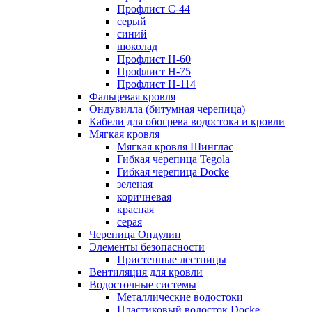
Профлист С-44
серый
синий
шоколад
Профлист Н-60
Профлист Н-75
Профлист H-114
Фальцевая кровля
Ондувилла (битумная черепица)
Кабели для обогрева водостока и кровли
Мягкая кровля
Мягкая кровля Шинглас
Гибкая черепица Tegola
Гибкая черепица Docke
зеленая
коричневая
красная
серая
Черепица Ондулин
Элементы безопасности
Пристенные лестницы
Вентиляция для кровли
Водосточные системы
Металлические водостоки
Пластиковый водосток Docke