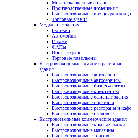
Металлокаркасные ангары
Производственные помещения
Быстровозводимые овощехранилища
Торговые здания
Модульные здания
Бытовки
Автомойки
Гаражи
ФАПы
Посты охраны
Торговые павильоны
Быстровозводимые административные
здания
Быстровозводимые автосалоны
Быстровозводимые автосервисы
Быстровозводимые бизнес-центры
Быстровозводимые кинотеатры
Быстровозводимые офисные здания
Быстровозводимые паркинги
Быстровозводимые рестораны и кафе
Быстровозводимые столовые
Быстровозводимые коммерческие здания
Быстровозводимые крытые рынки
Быстровозводимые магазины
Быстровозводимые торговые