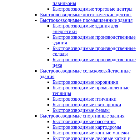
павильоны
Быстровозводимые торговые центры
Быстровозводимые логистические центры
Быстровозводимые промышленные здания
Быстровозводимые здания для
энергетики
Быстровозводимые производственные
здания
Быстровозводимые производственные
склады
Быстровозводимые производственные
цеха
Быстровозводимые сельскохозяйственные
здания
Быстровозводимые коровники
Быстровозводимые промышленные
теплицы
Быстровозводимые птичники
Быстровозводимые свинарники
Быстровозводимые фермы
Быстровозводимые спортивные здания
Быстровозводимые бассейны
Быстровозводимые картодромы
Быстровозводимые конные манежи
Быстровозводимые ледовые катки и