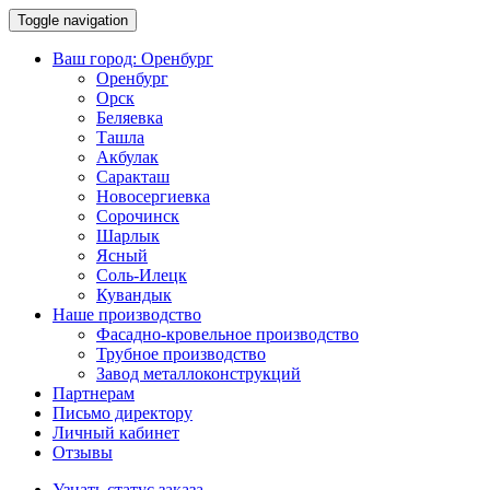
Toggle navigation
Ваш город:
Оренбург
Оренбург
Орск
Беляевка
Ташла
Акбулак
Саракташ
Новосергиевка
Сорочинск
Шарлык
Ясный
Соль-Илецк
Кувандык
Наше производство
Фасадно-кровельное производство
Трубное производство
Завод металлоконструкций
Партнерам
Письмо директору
Личный кабинет
Отзывы
Узнать статус заказа