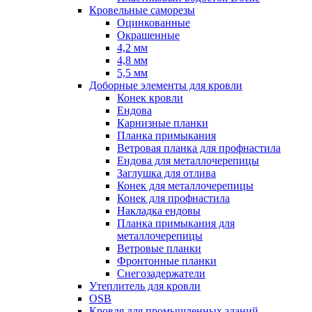
Кровельные саморезы
Оцинкованные
Окрашенные
4,2 мм
4,8 мм
5,5 мм
Доборные элементы для кровли
Конек кровли
Ендова
Карнизные планки
Планка примыкания
Ветровая планка для профнастила
Ендова для металлочерепицы
Заглушка для отлива
Конек для металлочерепицы
Конек для профнастила
Накладка ендовы
Планка примыкания для
металлочерепицы
Ветровые планки
Фронтонные планки
Снегозадержатели
Утеплитель для кровли
OSB
Кровля для промышленных зданий