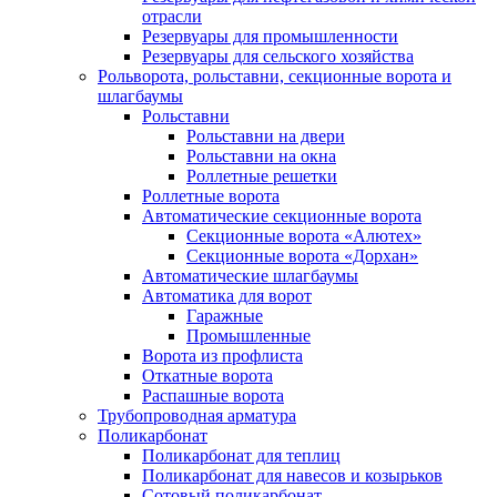
отрасли
Резервуары для промышленности
Резервуары для сельского хозяйства
Рольворота, рольставни, секционные ворота и
шлагбаумы
Рольставни
Рольставни на двери
Рольставни на окна
Роллетные решетки
Роллетные ворота
Автоматические секционные ворота
Секционные ворота «Алютех»
Секционные ворота «Дорхан»
Автоматические шлагбаумы
Автоматика для ворот
Гаражные
Промышленные
Ворота из профлиста
Откатные ворота
Распашные ворота
Трубопроводная арматура
Поликарбонат
Поликарбонат для теплиц
Поликарбонат для навесов и козырьков
Сотовый поликарбонат