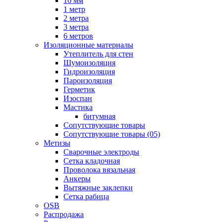
16 мм
1 метр
2 метра
3 метра
6 метров
Изоляционные материалы
Утеплитель для стен
Шумоизоляция
Гидроизоляция
Пароизоляция
Герметик
Изоспан
Мастика
битумная
Сопутствующие товары
Сопутствующие товары (05)
Метизы
Сварочные электроды
Сетка кладочная
Проволока вязальная
Анкеры
Вытяжные заклепки
Сетка рабица
OSB
Распродажа