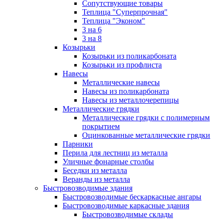
Сопутствующие товары
Теплица "Суперпрочная"
Теплица "Эконом"
3 на 6
3 на 8
Козырьки
Козырьки из поликарбоната
Козырьки из профлиста
Навесы
Металлические навесы
Навесы из поликарбоната
Навесы из металлочерепицы
Металлические грядки
Металлические грядки с полимерным
покрытием
Оцинкованные металлические грядки
Парники
Перила для лестниц из металла
Уличные фонарные столбы
Беседки из металла
Веранды из металла
Быстровозводимые здания
Быстровозводимые бескаркасные ангары
Быстровозводимые каркасные здания
Быстровозводимые склады