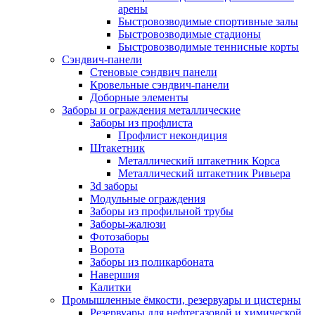
арены
Быстровозводимые спортивные залы
Быстровозводимые стадионы
Быстровозводимые теннисные корты
Сэндвич-панели
Стеновые сэндвич панели
Кровельные сэндвич-панели
Доборные элементы
Заборы и ограждения металлические
Заборы из профлиста
Профлист некондиция
Штакетник
Металлический штакетник Корса
Металлический штакетник Ривьера
3d заборы
Модульные ограждения
Заборы из профильной трубы
Заборы-жалюзи
Фотозаборы
Ворота
Заборы из поликарбоната
Навершия
Калитки
Промышленные ёмкости, резервуары и цистерны
Резервуары для нефтегазовой и химической