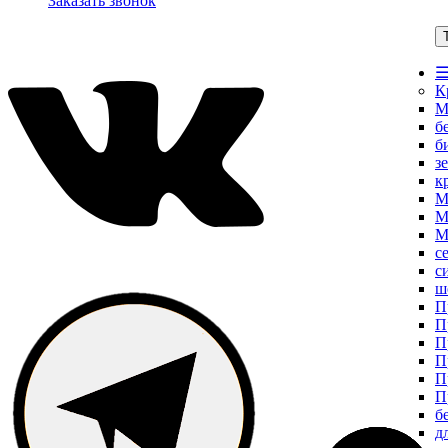
Заказать звонок
☰
К
М
б
б
з
к
М
М
М
с
с
ш
П
П
П
П
П
П
б
д