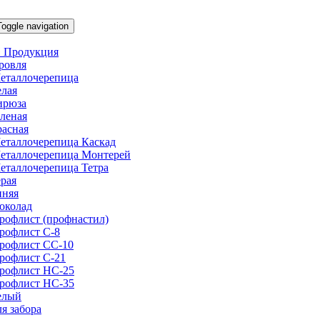
Toggle navigation
 Продукция
ровля
еталлочерепица
елая
ирюза
еленая
расная
еталлочерепица Каскад
еталлочерепица Монтерей
еталлочерепица Тетра
ерая
иняя
околад
рофлист (профнастил)
рофлист С-8
рофлист СС-10
рофлист C-21
рофлист НС-25
рофлист НС-35
елый
ля забора