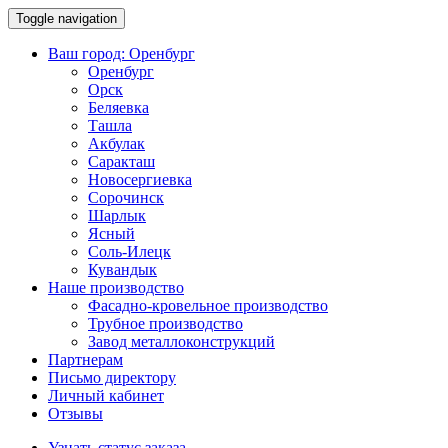
Toggle navigation
Ваш город:
Оренбург
Оренбург
Орск
Беляевка
Ташла
Акбулак
Саракташ
Новосергиевка
Сорочинск
Шарлык
Ясный
Соль-Илецк
Кувандык
Наше производство
Фасадно-кровельное производство
Трубное производство
Завод металлоконструкций
Партнерам
Письмо директору
Личный кабинет
Отзывы
Узнать статус заказа