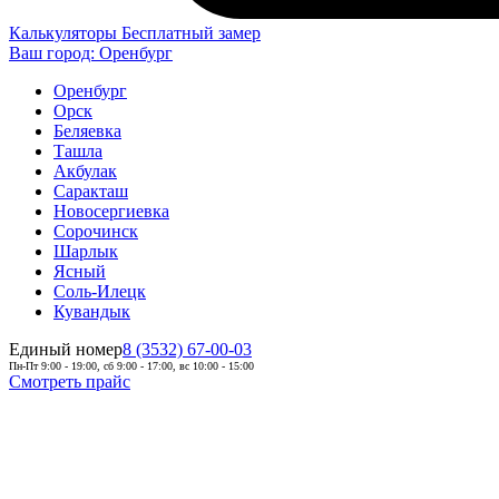
Калькуляторы
Бесплатный замер
Ваш город:
Оренбург
Оренбург
Орск
Беляевка
Ташла
Акбулак
Саракташ
Новосергиевка
Сорочинск
Шарлык
Ясный
Соль-Илецк
Кувандык
Единый номер
8 (3532) 67-00-03
Пн-Пт 9:00 - 19:00, сб 9:00 - 17:00, вс 10:00 - 15:00
Смотреть прайс