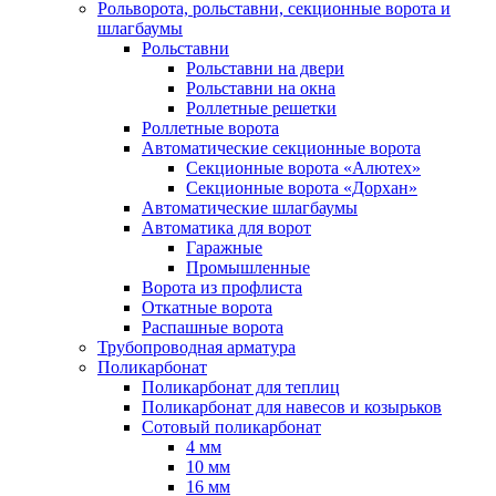
Рольворота, рольставни, секционные ворота и
шлагбаумы
Рольставни
Рольставни на двери
Рольставни на окна
Роллетные решетки
Роллетные ворота
Автоматические секционные ворота
Секционные ворота «Алютех»
Секционные ворота «Дорхан»
Автоматические шлагбаумы
Автоматика для ворот
Гаражные
Промышленные
Ворота из профлиста
Откатные ворота
Распашные ворота
Трубопроводная арматура
Поликарбонат
Поликарбонат для теплиц
Поликарбонат для навесов и козырьков
Сотовый поликарбонат
4 мм
10 мм
16 мм