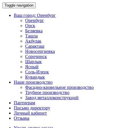
Toggle navigation
Ваш город:
Оренбург
Оренбург
Орск
Беляевка
Ташла
Акбулак
Саракташ
Новосергиевка
Сорочинск
Шарлык
Ясный
Соль-Илецк
Кувандык
Наше производство
Фасадно-кровельное производство
Трубное производство
Завод металлоконструкций
Партнерам
Письмо директору
Личный кабинет
Отзывы
Узнать статус заказа