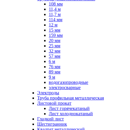
108 мм
11,4 м
11,7 м
114 мм
12 м
15 мм
159 мм
20 мм
25 мм
32 мм
57 мм
6 м
76 мм
89 мм
9 м
водогазопроводные
электросварные
Электроды
Труба профильная металлическая
Листовой прокат
Лист горячекатаный
Лист холоднокатаный
Гладкий лист
Шестигранник
Квадрат металлический