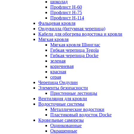
шоколад
Профлист Н-60
Профлист Н-75
Профлист H-114
Фальцевая кровля
Ондувилла (битумная черепица)
Кабели для обогрева водостока и кровли
Мягкая кровля
Мягкая кровля Шинглас
Гибкая черепица Tegola
Гибкая черепица Docke
зеленая
коричневая
красная
серая
Черепица Ондулин
Элементы безопасности
Пристенные лестницы
Вентиляция для кровли
Водосточные системы
Металлические водостоки
Пластиковый водосток Docke
Кровельные саморезы
Оцинкованные
Окрашенные