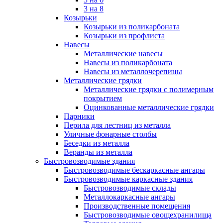
3 на 8
Козырьки
Козырьки из поликарбоната
Козырьки из профлиста
Навесы
Металлические навесы
Навесы из поликарбоната
Навесы из металлочерепицы
Металлические грядки
Металлические грядки с полимерным
покрытием
Оцинкованные металлические грядки
Парники
Перила для лестниц из металла
Уличные фонарные столбы
Беседки из металла
Веранды из металла
Быстровозводимые здания
Быстровозводимые бескаркасные ангары
Быстровозводимые каркасные здания
Быстровозводимые склады
Металлокаркасные ангары
Производственные помещения
Быстровозводимые овощехранилища