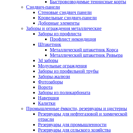
Быстровозводимые теннисные корты
Сэндвич-панели
Стеновые сэндвич панели
Кровельные сэндвич-панели
Доборные элементы
Заборы и ограждения металлические
Заборы из профлиста
Профлист некондиция
Штакетник
Металлический штакетник Корса
Металлический штакетник Ривьера
3d заборы
Модульные ограждения
Заборы из профильной трубы
Заборы-жалюзи
Фотозаборы
Ворота
Заборы из поликарбоната
Навершия
Калитки
Промышленные ёмкости, резервуары и цистерны
Резервуары для нефтегазовой и химической
отрасли
Резервуары для промышленности
Резервуары для сельского хозяйства