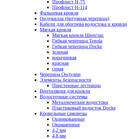
Профлист Н-75
Профлист H-114
Фальцевая кровля
Ондувилла (битумная черепица)
Кабели для обогрева водостока и кровли
Мягкая кровля
Мягкая кровля Шинглас
Гибкая черепица Tegola
Гибкая черепица Docke
зеленая
коричневая
красная
серая
Черепица Ондулин
Элементы безопасности
Пристенные лестницы
Вентиляция для кровли
Водосточные системы
Металлические водостоки
Пластиковый водосток Docke
Кровельные саморезы
Оцинкованные
Окрашенные
4,2 мм
4,8 мм