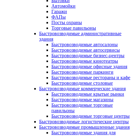
Бытовки
Автомойки
Гаражи
ФАПы
Посты охраны
Торговые павильоны
Быстровозводимые административные
здания
Быстровозводимые автосалоны
Быстровозводимые автосервисы
Быстровозводимые бизнес-центры
Быстровозводимые кинотеатры
Быстровозводимые офисные здания
Быстровозводимые паркинги
Быстровозводимые рестораны и кафе
Быстровозводимые столовые
Быстровозводимые коммерческие здания
Быстровозводимые крытые рынки
Быстровозводимые магазины
Быстровозводимые торговые
павильоны
Быстровозводимые торговые центры
Быстровозводимые логистические центры
Быстровозводимые промышленные здания
Быстровозводимые здания для