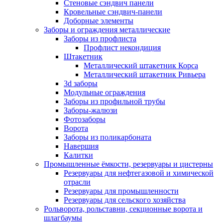
Стеновые сэндвич панели
Кровельные сэндвич-панели
Доборные элементы
Заборы и ограждения металлические
Заборы из профлиста
Профлист некондиция
Штакетник
Металлический штакетник Корса
Металлический штакетник Ривьера
3d заборы
Модульные ограждения
Заборы из профильной трубы
Заборы-жалюзи
Фотозаборы
Ворота
Заборы из поликарбоната
Навершия
Калитки
Промышленные ёмкости, резервуары и цистерны
Резервуары для нефтегазовой и химической
отрасли
Резервуары для промышленности
Резервуары для сельского хозяйства
Рольворота, рольставни, секционные ворота и
шлагбаумы