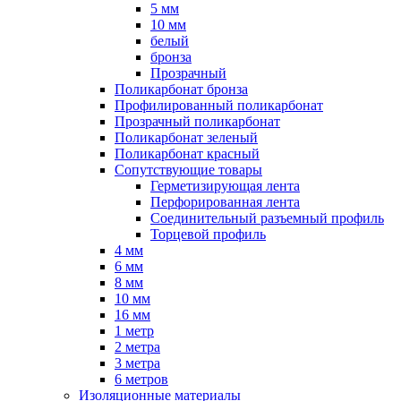
5 мм
10 мм
белый
бронза
Прозрачный
Поликарбонат бронза
Профилированный поликарбонат
Прозрачный поликарбонат
Поликарбонат зеленый
Поликарбонат красный
Сопутствующие товары
Герметизирующая лента
Перфорированная лента
Соединительный разъемный профиль
Торцевой профиль
4 мм
6 мм
8 мм
10 мм
16 мм
1 метр
2 метра
3 метра
6 метров
Изоляционные материалы