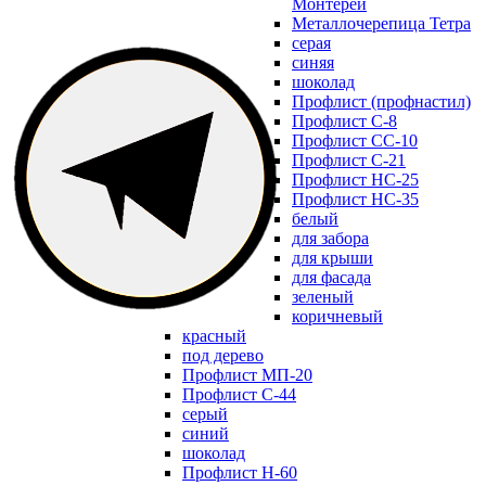
Монтерей
Металлочерепица Тетра
серая
синяя
шоколад
Профлист (профнастил)
Профлист С-8
Профлист СС-10
Профлист C-21
Профлист НС-25
Профлист НС-35
белый
для забора
для крыши
для фасада
зеленый
коричневый
красный
под дерево
Профлист МП-20
Профлист С-44
серый
синий
шоколад
Профлист Н-60