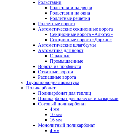
Рольставни
Рольставни на двери
Рольставни на окна
Роллетные решетки
Роллетные ворота
Автоматические секционные ворота
Секционные ворота «Алютех»
Секционные ворота «Дорхан»
Автоматические шлагбаумы
Автоматика для ворот
Гаражные
Промышленные
Ворота из профлиста
Откатные ворота
Распашные ворота
Трубопроводная арматура
Поликарбонат
Поликарбонат для теплиц
Поликарбонат для навесов и козырьков
Сотовый поликарбонат
4 мм
10 мм
16 мм
Монолитный поликарбонат
4 мм