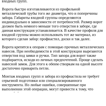
входных групп.
Ворота быстро изготавливаются из профильной
металлической трубы того же диаметра, что и поперечины
забора. Габариты входной группы определяются
индивидуально в зависимости от потребностей. Размер ворот
должен быть немного меньше того отверстия в заборе, где
данная конструкция устанавливается. В качестве профиля для
входной группы можно использовать тот же материал, из
которого сделан забор: профнастил, доски и так далее.
Ворота крепятся к опорам с помощью прочных металлических
навесов. При необходимости в этой конструкции вырезаются
отверстия под замки и ручки. Тип запора для ворот также
подбирается, исходя из личных предпочтений. Проще сделать
навесной замок. Для этого к обеим створкам на одной высоте
достаточно приварить петли.
Монтаж входных групп и забора из профнастила не требует
серьезной подготовки или специализированного
инструмента. Но любые ошибки, совершенные при
выполнении этой операции, могут привести к тому, что
спустя 2–3 года ограждение придется переделывать.
Преимущества готовых решений от