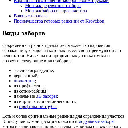
Варианты изготовления заборов своими руками
Монтаж деревянного забора
Монтаж забора из профнастила
Важные нюансы
Преимущества готовых решений от Krovelson
Виды заборов
Современный рынок предлагает множество вариантов
ограждений, каждое из которых имеет свои преимущества и
недостатки. На дачных и придомовых участках можно
возвести следующие виды заборов:
зеленое ограждение;
деревянный;
штакетник
;
из профнастила;
из сетки-рабицы;
панельные
3D-заборы
;
из кирпича или бетонных плит;
из
профильной трубы
.
Есть и более оригинальные решения для ограждения участков.
К числу таких конструкций относятся
модульные заборы
,
которые отличаются привлекательным видом с двух сторон.