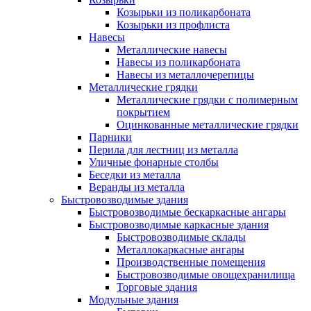
Козырьки из поликарбоната
Козырьки из профлиста
Навесы
Металлические навесы
Навесы из поликарбоната
Навесы из металлочерепицы
Металлические грядки
Металлические грядки с полимерным
покрытием
Оцинкованные металлические грядки
Парники
Перила для лестниц из металла
Уличные фонарные столбы
Беседки из металла
Веранды из металла
Быстровозводимые здания
Быстровозводимые бескаркасные ангары
Быстровозводимые каркасные здания
Быстровозводимые склады
Металлокаркасные ангары
Производственные помещения
Быстровозводимые овощехранилища
Торговые здания
Модульные здания