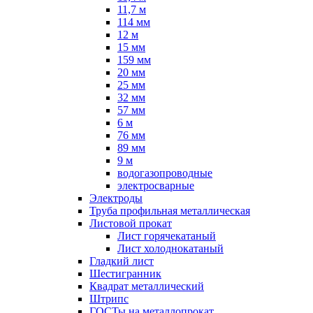
11,7 м
114 мм
12 м
15 мм
159 мм
20 мм
25 мм
32 мм
57 мм
6 м
76 мм
89 мм
9 м
водогазопроводные
электросварные
Электроды
Труба профильная металлическая
Листовой прокат
Лист горячекатаный
Лист холоднокатаный
Гладкий лист
Шестигранник
Квадрат металлический
Штрипс
ГОСТы на металлопрокат