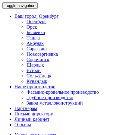
Toggle navigation
Ваш город:
Оренбург
Оренбург
Орск
Беляевка
Ташла
Акбулак
Саракташ
Новосергиевка
Сорочинск
Шарлык
Ясный
Соль-Илецк
Кувандык
Наше производство
Фасадно-кровельное производство
Трубное производство
Завод металлоконструкций
Партнерам
Письмо директору
Личный кабинет
Отзывы
Узнать статус заказа