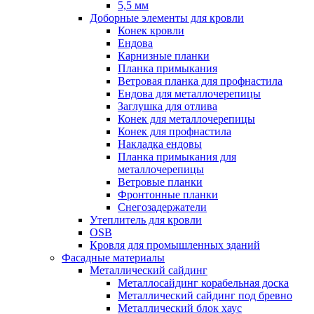
5,5 мм
Доборные элементы для кровли
Конек кровли
Ендова
Карнизные планки
Планка примыкания
Ветровая планка для профнастила
Ендова для металлочерепицы
Заглушка для отлива
Конек для металлочерепицы
Конек для профнастила
Накладка ендовы
Планка примыкания для
металлочерепицы
Ветровые планки
Фронтонные планки
Снегозадержатели
Утеплитель для кровли
OSB
Кровля для промышленных зданий
Фасадные материалы
Металлический сайдинг
Металлосайдинг корабельная доска
Металлический сайдинг под бревно
Металлический блок хаус