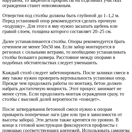
нарушена, то закрепить профлисты на отдельных участках
ограждения станет невозможным.
Отверстия под столбы должны быть глубиной до 1–1,2 м.
Перед установкой опор рекомендуется сделать прочную
«подушку». Для этого в яму нужно засыпать щебень или
гравий слоем, толщина которого составляет 20–25 см.
Далее устанавливаются столбы. Опоры рекомендуется брать
сечением не менее 50х50 мм. Если забор монтируется в
регионах с сильными ветрами, то необходимо устанавливать
столбы большего размера. Расстояние между опорами в
подобных обстоятельствах следует уменьшить.
Каждый столб следует забетонировать. После заливки смеси в
яму также нужно проверить вертикальность установки опор.
Прежде чем продолжать работы по монтажу, бетон должен
набрать достаточную мощность. Этот процесс занимает не
менее суток. Если продолжить монтаж ограждения сразу, то
столбы с высокой долей вероятности «поведет».
После затвердевания бетонной смеси нужно к опорам
приварить поперечные лаги (две или три в зависимости от
высоты забора). Эти детали также крепятся по уровню. В
конце к готовой конструкции фиксируются профлисты с
помощью соответствующих крепежей. Использовать саморезы