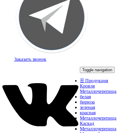
Заказать звонок
Toggle navigation
☰ Продукция
Кровля
Металлочерепица
белая
бирюза
зеленая
красная
Металлочерепица
Каскад
Металлочерепица