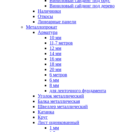
Виниловый сайдинг под брус
Виниловый сайдинг под дерево
Наличники
Откосы
Линеарные панели
Металлопрокат
Арматура
10 мм
11,7 метров
12 мм
14 мм
16 мм
18 мм
20 мм
6 метров
6 мм
8 мм
для ленточного фундамента
Уголок металлический
Балка металлическая
Швеллер металлический
Катанка
Круг
Лист оцинкованный
1 мм