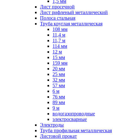
1,5 мм
Лист просечной
Лист рифленый металлический
Полоса стальная
Труба круглая металлическая
108 мм
11,4 м
11,7 м
114 мм
12 м
15 мм
159 мм
20 мм
25 мм
32 мм
57 мм
6 м
76 мм
89 мм
9 м
водогазопроводные
электросварные
Электроды
Труба профильная металлическая
Листовой прокат