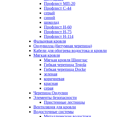
Профлист МП-20
Профлист С-44
серый
синий
шоколад
Профлист Н-60
Профлист Н-75
Профлист H-114
Фальцевая кровля
Ондувилла (битумная черепица)
Кабели для обогрева водостока и кровли
Мягкая кровля
Мягкая кровля Шинглас
Гибкая черепица Tegola
Гибкая черепица Docke
зеленая
коричневая
красная
серая
Черепица Ондулин
Элементы безопасности
Пристенные лестницы
Вентиляция для кровли
Водосточные системы
Металлические водостоки