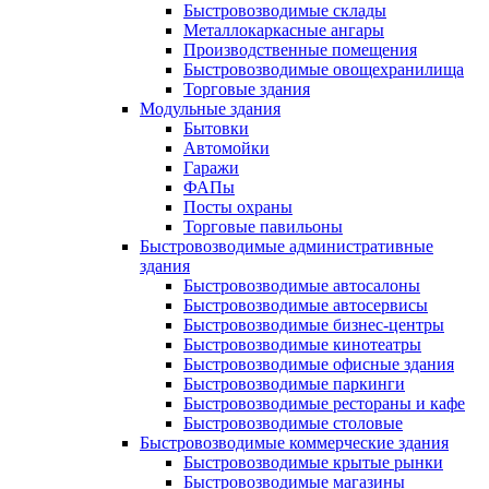
Быстровозводимые склады
Металлокаркасные ангары
Производственные помещения
Быстровозводимые овощехранилища
Торговые здания
Модульные здания
Бытовки
Автомойки
Гаражи
ФАПы
Посты охраны
Торговые павильоны
Быстровозводимые административные
здания
Быстровозводимые автосалоны
Быстровозводимые автосервисы
Быстровозводимые бизнес-центры
Быстровозводимые кинотеатры
Быстровозводимые офисные здания
Быстровозводимые паркинги
Быстровозводимые рестораны и кафе
Быстровозводимые столовые
Быстровозводимые коммерческие здания
Быстровозводимые крытые рынки
Быстровозводимые магазины