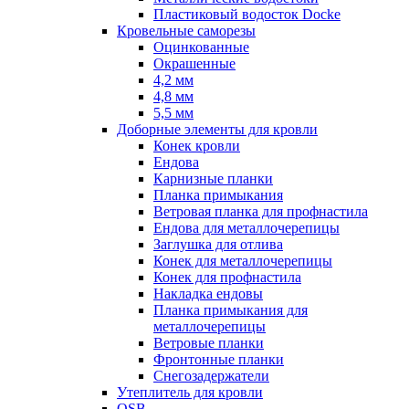
Пластиковый водосток Docke
Кровельные саморезы
Оцинкованные
Окрашенные
4,2 мм
4,8 мм
5,5 мм
Доборные элементы для кровли
Конек кровли
Ендова
Карнизные планки
Планка примыкания
Ветровая планка для профнастила
Ендова для металлочерепицы
Заглушка для отлива
Конек для металлочерепицы
Конек для профнастила
Накладка ендовы
Планка примыкания для
металлочерепицы
Ветровые планки
Фронтонные планки
Снегозадержатели
Утеплитель для кровли
OSB