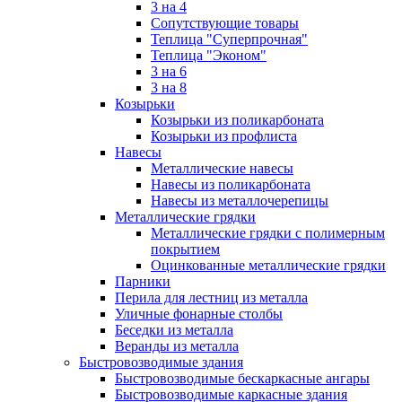
3 на 4
Сопутствующие товары
Теплица "Суперпрочная"
Теплица "Эконом"
3 на 6
3 на 8
Козырьки
Козырьки из поликарбоната
Козырьки из профлиста
Навесы
Металлические навесы
Навесы из поликарбоната
Навесы из металлочерепицы
Металлические грядки
Металлические грядки с полимерным
покрытием
Оцинкованные металлические грядки
Парники
Перила для лестниц из металла
Уличные фонарные столбы
Беседки из металла
Веранды из металла
Быстровозводимые здания
Быстровозводимые бескаркасные ангары
Быстровозводимые каркасные здания