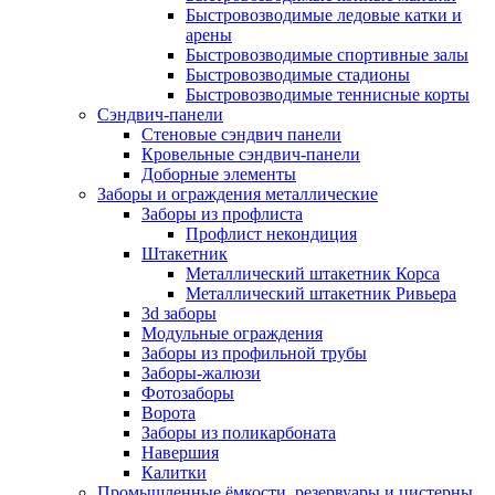
Быстровозводимые ледовые катки и
арены
Быстровозводимые спортивные залы
Быстровозводимые стадионы
Быстровозводимые теннисные корты
Сэндвич-панели
Стеновые сэндвич панели
Кровельные сэндвич-панели
Доборные элементы
Заборы и ограждения металлические
Заборы из профлиста
Профлист некондиция
Штакетник
Металлический штакетник Корса
Металлический штакетник Ривьера
3d заборы
Модульные ограждения
Заборы из профильной трубы
Заборы-жалюзи
Фотозаборы
Ворота
Заборы из поликарбоната
Навершия
Калитки
Промышленные ёмкости, резервуары и цистерны