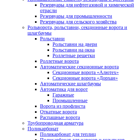
Резервуары для нефтегазовой и химической
отрасли
Резервуары для промышленности
Резервуары для сельского хозяйства
Рольворота, рольставни, секционные ворота и
шлагбаумы
Рольставни
Рольставни на двери
Рольставни на окна
Роллетные решетки
Роллетные ворота
Автоматические секционные ворота
Секционные ворота «Алютех»
Секционные ворота «Дорхан»
Автоматические шлагбаумы
Автоматика для ворот
Гаражные
Промышленные
Ворота из профлиста
Откатные ворота
Распашные ворота
Трубопроводная арматура
Поликарбонат
Поликарбонат для теплиц
Поликарбонат для навесов и козырьков