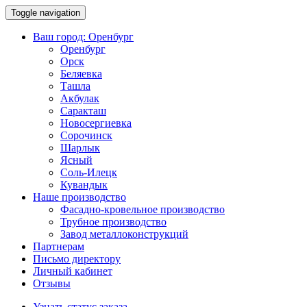
Toggle navigation
Ваш город:
Оренбург
Оренбург
Орск
Беляевка
Ташла
Акбулак
Саракташ
Новосергиевка
Сорочинск
Шарлык
Ясный
Соль-Илецк
Кувандык
Наше производство
Фасадно-кровельное производство
Трубное производство
Завод металлоконструкций
Партнерам
Письмо директору
Личный кабинет
Отзывы
Узнать статус заказа