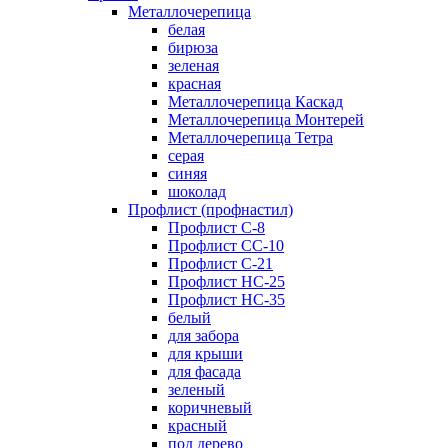
Металлочерепица
белая
бирюза
зеленая
красная
Металлочерепица Каскад
Металлочерепица Монтерей
Металлочерепица Тетра
серая
синяя
шоколад
Профлист (профнастил)
Профлист С-8
Профлист СС-10
Профлист C-21
Профлист НС-25
Профлист НС-35
белый
для забора
для крыши
для фасада
зеленый
коричневый
красный
под дерево