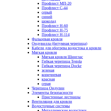
Профлист МП-20
Профлист С-44
серый
синий
шоколад
Профлист Н-60
Профлист Н-75
Профлист H-114
Фальцевая кровля
Ондувилла (битумная черепица)
Кабели для обогрева водостока и кровли
Мягкая кровля
Мягкая кровля Шинглас
Гибкая черепица Tegola
Гибкая черепица Docke
зеленая
коричневая
красная
серая
Черепица Ондулин
Элементы безопасности
Пристенные лестницы
Вентиляция для кровли
Водосточные системы
Металлические водостоки