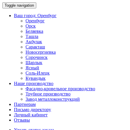
Toggle navigation
Ваш город:
Оренбург
Оренбург
Орск
Беляевка
Ташла
Акбулак
Саракташ
Новосергиевка
Сорочинск
Шарлык
Ясный
Соль-Илецк
Кувандык
Наше производство
Фасадно-кровельное производство
Трубное производство
Завод металлоконструкций
Партнерам
Письмо директору
Личный кабинет
Отзывы
Узнать статус заказа