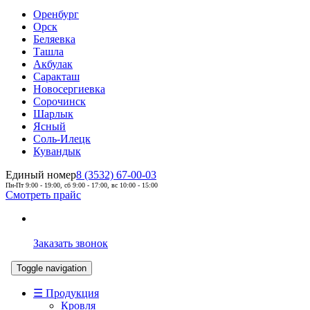
Оренбург
Орск
Беляевка
Ташла
Акбулак
Саракташ
Новосергиевка
Сорочинск
Шарлык
Ясный
Соль-Илецк
Кувандык
Единый номер
8 (3532) 67-00-03
Пн-Пт 9:00 - 19:00, сб 9:00 - 17:00, вс 10:00 - 15:00
Смотреть прайс
Заказать звонок
Toggle navigation
☰ Продукция
Кровля