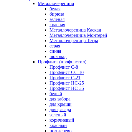
Металлочерепица
белая
бирюза
зеленая
красная
Металлочерепица Каскад
Металлочерепица Монтерей
Металлочерепица Тетра
серая
синяя
шоколад
Профлист (профнастил)
Профлист С-8
Профлист СС-10
Профлист C-21
Профлист НС-25
Профлист НС-35
белый
для забора
для крыши
для фасада
зеленый
коричневый
красный
под дерево