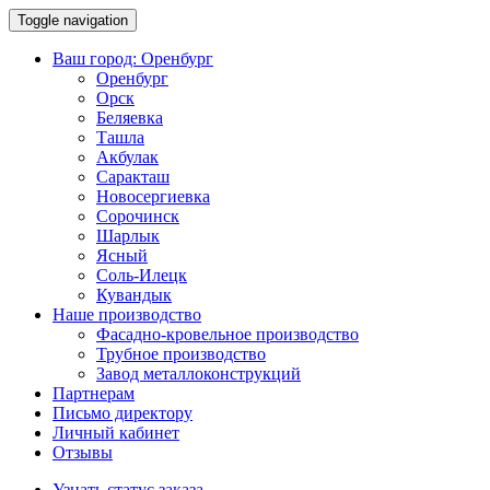
Toggle navigation
Ваш город:
Оренбург
Оренбург
Орск
Беляевка
Ташла
Акбулак
Саракташ
Новосергиевка
Сорочинск
Шарлык
Ясный
Соль-Илецк
Кувандык
Наше производство
Фасадно-кровельное производство
Трубное производство
Завод металлоконструкций
Партнерам
Письмо директору
Личный кабинет
Отзывы
Узнать статус заказа