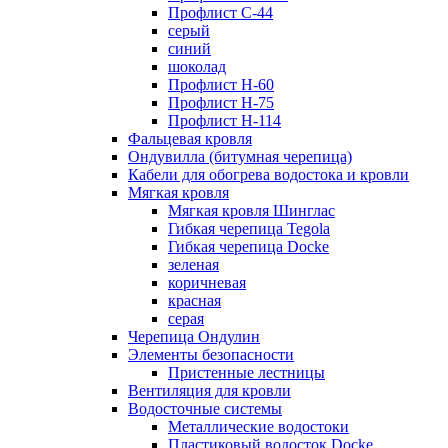
Профлист С-44
серый
синий
шоколад
Профлист Н-60
Профлист Н-75
Профлист H-114
Фальцевая кровля
Ондувилла (битумная черепица)
Кабели для обогрева водостока и кровли
Мягкая кровля
Мягкая кровля Шинглас
Гибкая черепица Tegola
Гибкая черепица Docke
зеленая
коричневая
красная
серая
Черепица Ондулин
Элементы безопасности
Пристенные лестницы
Вентиляция для кровли
Водосточные системы
Металлические водостоки
Пластиковый водосток Docke