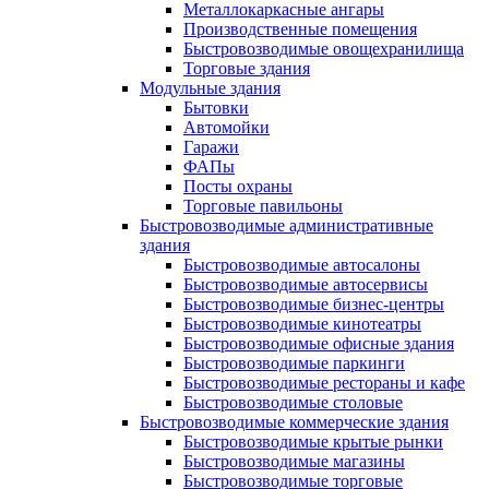
Металлокаркасные ангары
Производственные помещения
Быстровозводимые овощехранилища
Торговые здания
Модульные здания
Бытовки
Автомойки
Гаражи
ФАПы
Посты охраны
Торговые павильоны
Быстровозводимые административные
здания
Быстровозводимые автосалоны
Быстровозводимые автосервисы
Быстровозводимые бизнес-центры
Быстровозводимые кинотеатры
Быстровозводимые офисные здания
Быстровозводимые паркинги
Быстровозводимые рестораны и кафе
Быстровозводимые столовые
Быстровозводимые коммерческие здания
Быстровозводимые крытые рынки
Быстровозводимые магазины
Быстровозводимые торговые