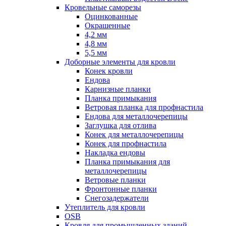
Кровельные саморезы
Оцинкованные
Окрашенные
4,2 мм
4,8 мм
5,5 мм
Доборные элементы для кровли
Конек кровли
Ендова
Карнизные планки
Планка примыкания
Ветровая планка для профнастила
Ендова для металлочерепицы
Заглушка для отлива
Конек для металлочерепицы
Конек для профнастила
Накладка ендовы
Планка примыкания для
металлочерепицы
Ветровые планки
Фронтонные планки
Снегозадержатели
Утеплитель для кровли
OSB
Кровля для промышленных зданий