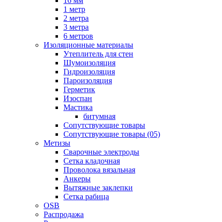
16 мм
1 метр
2 метра
3 метра
6 метров
Изоляционные материалы
Утеплитель для стен
Шумоизоляция
Гидроизоляция
Пароизоляция
Герметик
Изоспан
Мастика
битумная
Сопутствующие товары
Сопутствующие товары (05)
Метизы
Сварочные электроды
Сетка кладочная
Проволока вязальная
Анкеры
Вытяжные заклепки
Сетка рабица
OSB
Распродажа