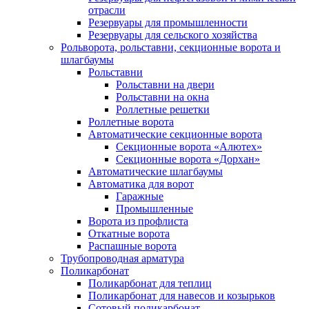
отрасли
Резервуары для промышленности
Резервуары для сельского хозяйства
Рольворота, рольставни, секционные ворота и
шлагбаумы
Рольставни
Рольставни на двери
Рольставни на окна
Роллетные решетки
Роллетные ворота
Автоматические секционные ворота
Секционные ворота «Алютех»
Секционные ворота «Дорхан»
Автоматические шлагбаумы
Автоматика для ворот
Гаражные
Промышленные
Ворота из профлиста
Откатные ворота
Распашные ворота
Трубопроводная арматура
Поликарбонат
Поликарбонат для теплиц
Поликарбонат для навесов и козырьков
Сотовый поликарбонат