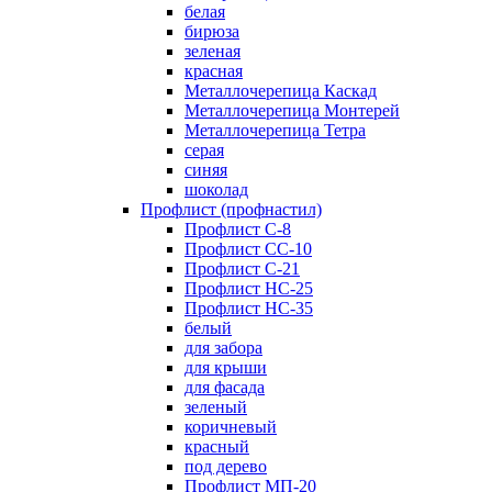
белая
бирюза
зеленая
красная
Металлочерепица Каскад
Металлочерепица Монтерей
Металлочерепица Тетра
серая
синяя
шоколад
Профлист (профнастил)
Профлист С-8
Профлист СС-10
Профлист C-21
Профлист НС-25
Профлист НС-35
белый
для забора
для крыши
для фасада
зеленый
коричневый
красный
под дерево
Профлист МП-20