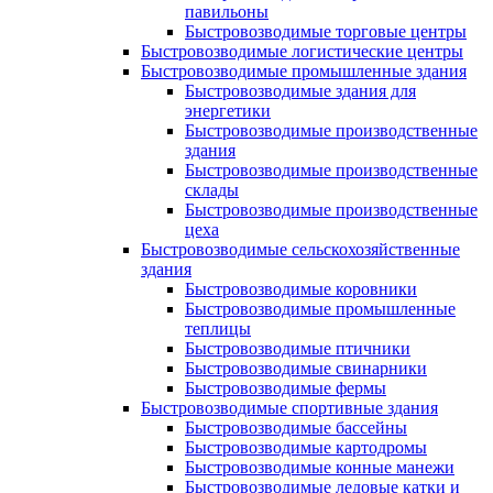
павильоны
Быстровозводимые торговые центры
Быстровозводимые логистические центры
Быстровозводимые промышленные здания
Быстровозводимые здания для
энергетики
Быстровозводимые производственные
здания
Быстровозводимые производственные
склады
Быстровозводимые производственные
цеха
Быстровозводимые сельскохозяйственные
здания
Быстровозводимые коровники
Быстровозводимые промышленные
теплицы
Быстровозводимые птичники
Быстровозводимые свинарники
Быстровозводимые фермы
Быстровозводимые спортивные здания
Быстровозводимые бассейны
Быстровозводимые картодромы
Быстровозводимые конные манежи
Быстровозводимые ледовые катки и