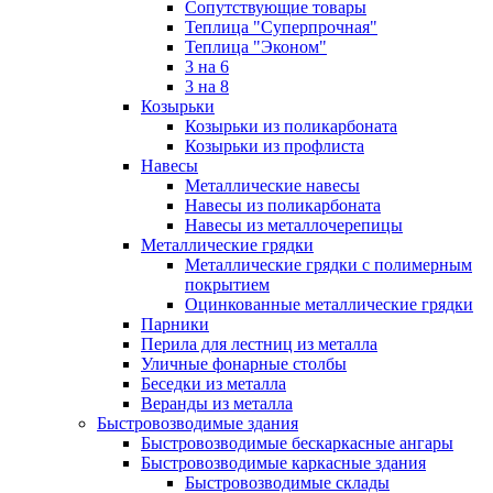
Сопутствующие товары
Теплица "Суперпрочная"
Теплица "Эконом"
3 на 6
3 на 8
Козырьки
Козырьки из поликарбоната
Козырьки из профлиста
Навесы
Металлические навесы
Навесы из поликарбоната
Навесы из металлочерепицы
Металлические грядки
Металлические грядки с полимерным
покрытием
Оцинкованные металлические грядки
Парники
Перила для лестниц из металла
Уличные фонарные столбы
Беседки из металла
Веранды из металла
Быстровозводимые здания
Быстровозводимые бескаркасные ангары
Быстровозводимые каркасные здания
Быстровозводимые склады