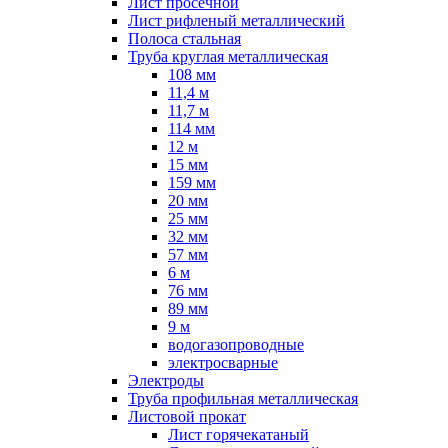
Лист просечной
Лист рифленый металлический
Полоса стальная
Труба круглая металлическая
108 мм
11,4 м
11,7 м
114 мм
12 м
15 мм
159 мм
20 мм
25 мм
32 мм
57 мм
6 м
76 мм
89 мм
9 м
водогазопроводные
электросварные
Электроды
Труба профильная металлическая
Листовой прокат
Лист горячекатаный