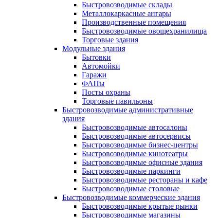
Быстровозводимые склады
Металлокаркасные ангары
Производственные помещения
Быстровозводимые овощехранилища
Торговые здания
Модульные здания
Бытовки
Автомойки
Гаражи
ФАПы
Посты охраны
Торговые павильоны
Быстровозводимые административные
здания
Быстровозводимые автосалоны
Быстровозводимые автосервисы
Быстровозводимые бизнес-центры
Быстровозводимые кинотеатры
Быстровозводимые офисные здания
Быстровозводимые паркинги
Быстровозводимые рестораны и кафе
Быстровозводимые столовые
Быстровозводимые коммерческие здания
Быстровозводимые крытые рынки
Быстровозводимые магазины