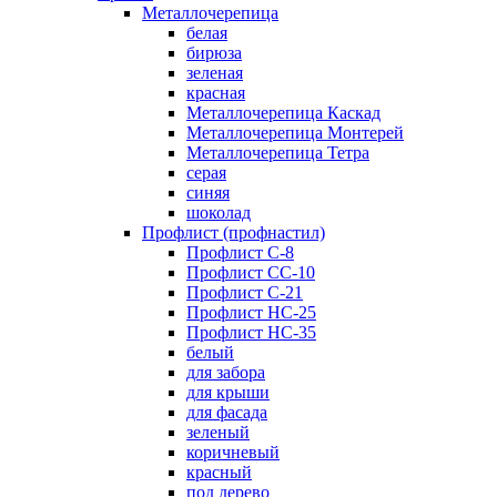
Металлочерепица
белая
бирюза
зеленая
красная
Металлочерепица Каскад
Металлочерепица Монтерей
Металлочерепица Тетра
серая
синяя
шоколад
Профлист (профнастил)
Профлист С-8
Профлист СС-10
Профлист C-21
Профлист НС-25
Профлист НС-35
белый
для забора
для крыши
для фасада
зеленый
коричневый
красный
под дерево