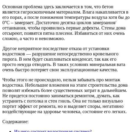
Основная проблема здесь заключается в том, что бетон
является гигроскопичным материалом. Влага накапливается в
его порах, а после понижения температуры воздуха хотя бы до
0°С – замерзает. Достаточно десятка циклов замерзания/
оттаивания, чтобы проявились первые дефекты. Стены дома
отсыреют, появятся пятна плесени. Избавиться от них очень
сложно, а часто и невозможно.
Другое неприятное последствие отказа от установки
водостоков — разрушение непосредственно кровельного
пирога. В нем будет скапливаться конденсат, так как его
просто некуда отводить. В таких условиях минеральная вата
очень быстро потеряет свои эксплуатационные качества.
Чтобы этого не происходило, нельзя забывать про монтаж
водостока. Небольшие вложения на этапе строительства дома
позволят избежать более существенных затрат в дальнейшем.
Не придется постоянно заниматься ремонтом, думать, как
устранить с потолка и стен гниль. Она не только визуально
портит эффект от ремонта, но и выделяет споры, негативно
воздействующие на здоровье человека, состояние его легких.
Содержание:
Из чего состоит водосточная система?