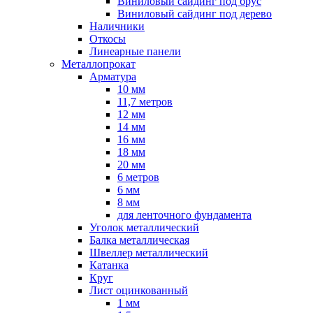
Виниловый сайдинг под брус
Виниловый сайдинг под дерево
Наличники
Откосы
Линеарные панели
Металлопрокат
Арматура
10 мм
11,7 метров
12 мм
14 мм
16 мм
18 мм
20 мм
6 метров
6 мм
8 мм
для ленточного фундамента
Уголок металлический
Балка металлическая
Швеллер металлический
Катанка
Круг
Лист оцинкованный
1 мм