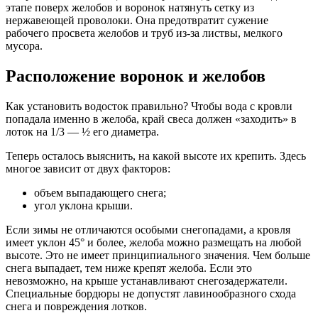
этапе поверх желобов и воронок натянуть сетку из
нержавеющей проволоки. Она предотвратит сужение
рабочего просвета желобов и труб из-за листвы, мелкого
мусора.
Расположение воронок и желобов
Как установить водосток правильно? Чтобы вода с кровли
попадала именно в желоба, край свеса должен «заходить» в
лоток на 1/3 — ½ его диаметра.
Теперь осталось выяснить, на какой высоте их крепить. Здесь
многое зависит от двух факторов:
объем выпадающего снега;
угол уклона крыши.
Если зимы не отличаются особыми снегопадами, а кровля
имеет уклон 45° и более, желоба можно размещать на любой
высоте. Это не имеет принципиального значения. Чем больше
снега выпадает, тем ниже крепят желоба. Если это
невозможно, на крыше устанавливают снегозадержатели.
Специальные бордюры не допустят лавинообразного схода
снега и повреждения лотков.