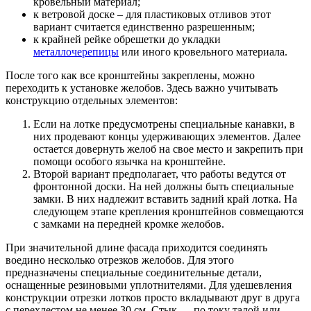
кровельный материал;
к ветровой доске – для пластиковых отливов этот
вариант считается единственно разрешенным;
к крайней рейке обрешетки до укладки
металлочерепицы
или иного кровельного материала.
После того как все кронштейны закреплены, можно
переходить к установке желобов. Здесь важно учитывать
конструкцию отдельных элементов:
Если на лотке предусмотрены специальные канавки, в
них продевают концы удерживающих элементов. Далее
остается довернуть желоб на свое место и закрепить при
помощи особого язычка на кронштейне.
Второй вариант предполагает, что работы ведутся от
фронтонной доски. На ней должны быть специальные
замки. В них надлежит вставить задний край лотка. На
следующем этапе крепления кронштейнов совмещаются
с замками на передней кромке желобов.
При значительной длине фасада приходится соединять
воедино несколько отрезков желобов. Для этого
предназначены специальные соединительные детали,
оснащенные резиновыми уплотнителями. Для удешевления
конструкции отрезки лотков просто вкладывают друг в друга
с перехлестом не менее 30 см. Стык — по току талой или