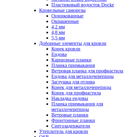
Пластиковый водосток Docke
Кровельные саморезы
Оцинкованные
Окрашенные
4,2 мм
4,8 мм
5,5 мм
Доборные элементы для кровли
Конек кровли
Ендова
Карнизные планки
Планка примыкания
Ветровая планка для профнастила
Ендова для металлочерепицы
Заглушка для отлива
Конек для металлочерепицы
Конек для профнастила
Накладка ендовы
Планка примыкания для
металлочерепицы
Ветровые планки
Фронтонные планки
Снегозадержатели
Утеплитель для кровли
OSB