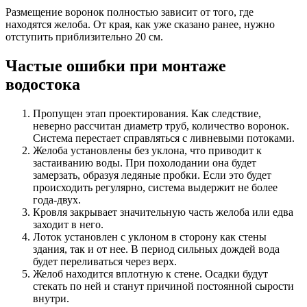
Размещение воронок полностью зависит от того, где
находятся желоба. От края, как уже сказано ранее, нужно
отступить приблизительно 20 см.
Частые ошибки при монтаже
водостока
Пропущен этап проектирования. Как следствие,
неверно рассчитан диаметр труб, количество воронок.
Система перестает справляться с ливневыми потоками.
Желоба установлены без уклона, что приводит к
застаиванию воды. При похолодании она будет
замерзать, образуя ледяные пробки. Если это будет
происходить регулярно, система выдержит не более
года-двух.
Кровля закрывает значительную часть желоба или едва
заходит в него.
Лоток установлен с уклоном в сторону как стены
здания, так и от нее. В период сильных дождей вода
будет переливаться через верх.
Желоб находится вплотную к стене. Осадки будут
стекать по ней и станут причиной постоянной сырости
внутри.