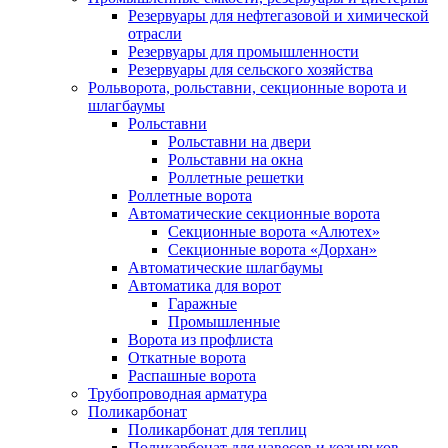
Резервуары для нефтегазовой и химической
отрасли
Резервуары для промышленности
Резервуары для сельского хозяйства
Рольворота, рольставни, секционные ворота и
шлагбаумы
Рольставни
Рольставни на двери
Рольставни на окна
Роллетные решетки
Роллетные ворота
Автоматические секционные ворота
Секционные ворота «Алютех»
Секционные ворота «Дорхан»
Автоматические шлагбаумы
Автоматика для ворот
Гаражные
Промышленные
Ворота из профлиста
Откатные ворота
Распашные ворота
Трубопроводная арматура
Поликарбонат
Поликарбонат для теплиц
Поликарбонат для навесов и козырьков