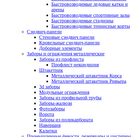
Быстровозводимые ледовые катки и
арены
Быстровозводимые спортивные залы
Быстровозводимые стадионы
Быстровозводимые теннисные корты
Сэндвич-панели
Стеновые сэндвич панели
Кровельные сэндвич-панели
Доборные элементы
Заборы и ограждения металлические
Заборы из профлиста
Профлист некондиция
Штакетник
Металлический штакетник Корса
Металлический штакетник Ривьера
3d заборы
Модульные ограждения
Заборы из профильной трубы
Заборы-жалюзи
Фотозаборы
Ворота
Заборы из поликарбоната
Навершия
Калитки
Промышленные ёмкости, резервуары и цистерны