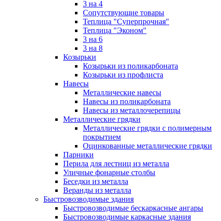
3 на 4
Сопутствующие товары
Теплица "Суперпрочная"
Теплица "Эконом"
3 на 6
3 на 8
Козырьки
Козырьки из поликарбоната
Козырьки из профлиста
Навесы
Металлические навесы
Навесы из поликарбоната
Навесы из металлочерепицы
Металлические грядки
Металлические грядки с полимерным
покрытием
Оцинкованные металлические грядки
Парники
Перила для лестниц из металла
Уличные фонарные столбы
Беседки из металла
Веранды из металла
Быстровозводимые здания
Быстровозводимые бескаркасные ангары
Быстровозводимые каркасные здания