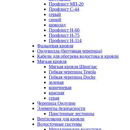
Профлист МП-20
Профлист С-44
серый
синий
шоколад
Профлист Н-60
Профлист Н-75
Профлист H-114
Фальцевая кровля
Ондувилла (битумная черепица)
Кабели для обогрева водостока и кровли
Мягкая кровля
Мягкая кровля Шинглас
Гибкая черепица Tegola
Гибкая черепица Docke
зеленая
коричневая
красная
серая
Черепица Ондулин
Элементы безопасности
Пристенные лестницы
Вентиляция для кровли
Водосточные системы
Металлические водостоки