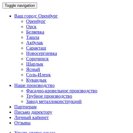
Toggle navigation
Ваш город:
Оренбург
Оренбург
Орск
Беляевка
Ташла
Акбулак
Саракташ
Новосергиевка
Сорочинск
Шарлык
Ясный
Соль-Илецк
Кувандык
Наше производство
Фасадно-кровельное производство
Трубное производство
Завод металлоконструкций
Партнерам
Письмо директору
Личный кабинет
Отзывы
Узнать статус заказа