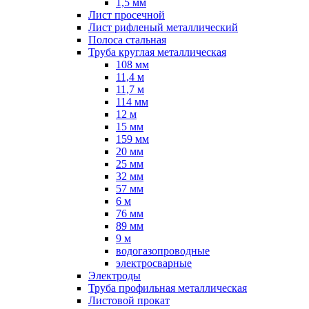
1,5 мм
Лист просечной
Лист рифленый металлический
Полоса стальная
Труба круглая металлическая
108 мм
11,4 м
11,7 м
114 мм
12 м
15 мм
159 мм
20 мм
25 мм
32 мм
57 мм
6 м
76 мм
89 мм
9 м
водогазопроводные
электросварные
Электроды
Труба профильная металлическая
Листовой прокат