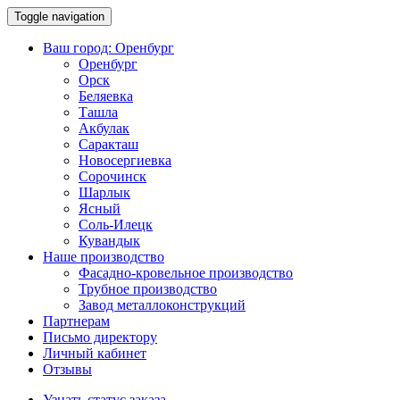
Toggle navigation
Ваш город:
Оренбург
Оренбург
Орск
Беляевка
Ташла
Акбулак
Саракташ
Новосергиевка
Сорочинск
Шарлык
Ясный
Соль-Илецк
Кувандык
Наше производство
Фасадно-кровельное производство
Трубное производство
Завод металлоконструкций
Партнерам
Письмо директору
Личный кабинет
Отзывы
Узнать статус заказа