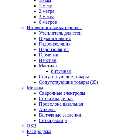
16 мм
1 метр
2 метра
3 метра
6 метров
Изоляционные материалы
Утеплитель для стен
Шумоизоляция
Гидроизоляция
Пароизоляция
Герметик
Изоспан
Мастика
битумная
Сопутствующие товары
Сопутствующие товары (05)
Метизы
Сварочные электроды
Сетка кладочная
Проволока вязальная
Анкеры
Вытяжные заклепки
Сетка рабица
OSB
Распродажа