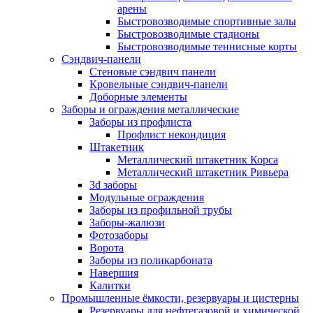
арены
Быстровозводимые спортивные залы
Быстровозводимые стадионы
Быстровозводимые теннисные корты
Сэндвич-панели
Стеновые сэндвич панели
Кровельные сэндвич-панели
Доборные элементы
Заборы и ограждения металлические
Заборы из профлиста
Профлист некондиция
Штакетник
Металлический штакетник Корса
Металлический штакетник Ривьера
3d заборы
Модульные ограждения
Заборы из профильной трубы
Заборы-жалюзи
Фотозаборы
Ворота
Заборы из поликарбоната
Навершия
Калитки
Промышленные ёмкости, резервуары и цистерны
Резервуары для нефтегазовой и химической