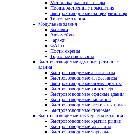
Металлокаркасные ангары
Производственные помещения
Быстровозводимые овощехранилища
Торговые здания
Модульные здания
Бытовки
Автомойки
Гаражи
ФАПы
Посты охраны
Торговые павильоны
Быстровозводимые административные
здания
Быстровозводимые автосалоны
Быстровозводимые автосервисы
Быстровозводимые бизнес-центры
Быстровозводимые кинотеатры
Быстровозводимые офисные здания
Быстровозводимые паркинги
Быстровозводимые рестораны и кафе
Быстровозводимые столовые
Быстровозводимые коммерческие здания
Быстровозводимые крытые рынки
Быстровозводимые магазины
Быстровозводимые торговые