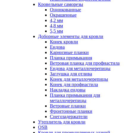
Кровельные саморезы
Оцинкованные
Окрашенные
4,2 мм
4,8 мм
5,5 мм
Доборные элементы для кровли
Конек кровли
Ендова
Карнизные планки
Планка примыкания
Ветровая планка для профнастила
Ендова для металлочерепицы
Заглушка для отлива
Конек для металлочерепицы
Конек для профнастила
Накладка ендовы
Планка примыкания для
металлочерепицы
Ветровые планки
Фронтонные планки
Снегозадержатели
Утеплитель для кровли
OSB
Кровля для промышленных зданий