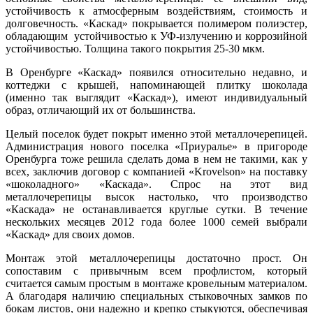
устойчивость к атмосферным воздействиям, стоимость и
долговечность. «Каскад» покрывается полимером полиэстер,
обладающим устойчивостью к УФ-излучению и коррозийной
устойчивостью. Толщина такого покрытия 25-30 мкм.
В Оренбурге «Каскад» появился относительно недавно, и
коттеджи с крышей, напоминающей плитку шоколада
(именно так выглядит «Каскад»), имеют индивидуальный
образ, отличающий их от большинства.
Целый поселок будет покрыт именно этой металлочерепицей.
Администрация нового поселка «Приуралье» в пригороде
Оренбурга тоже решила сделать дома в нем не такими, как у
всех, заключив договор с компанией «Krovelson» на поставку
«шоколадного» «Каскада». Спрос на этот вид
металлочерепицы высок настолько, что производство
«Каскада» не останавливается круглые сутки. В течение
нескольких месяцев 2012 года более 1000 семей выбрали
«Каскад» для своих домов.
Монтаж этой металлочерепицы достаточно прост. Он
сопоставим с привычным всем профлистом, который
считается самым простым в монтаже кровельным материалом.
А благодаря наличию специальных стыковочных замков по
бокам листов, они надежно и крепко стыкуются, обеспечивая