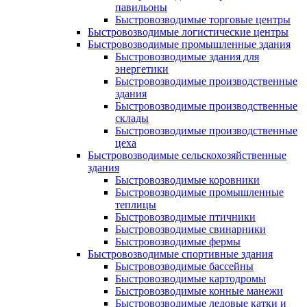
павильоны
Быстровозводимые торговые центры
Быстровозводимые логистические центры
Быстровозводимые промышленные здания
Быстровозводимые здания для
энергетики
Быстровозводимые производственные
здания
Быстровозводимые производственные
склады
Быстровозводимые производственные
цеха
Быстровозводимые сельскохозяйственные
здания
Быстровозводимые коровники
Быстровозводимые промышленные
теплицы
Быстровозводимые птичники
Быстровозводимые свинарники
Быстровозводимые фермы
Быстровозводимые спортивные здания
Быстровозводимые бассейны
Быстровозводимые картодромы
Быстровозводимые конные манежи
Быстровозводимые ледовые катки и