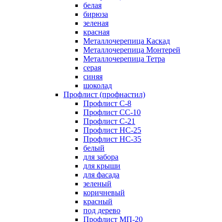
белая
бирюза
зеленая
красная
Металлочерепица Каскад
Металлочерепица Монтерей
Металлочерепица Тетра
серая
синяя
шоколад
Профлист (профнастил)
Профлист С-8
Профлист СС-10
Профлист C-21
Профлист НС-25
Профлист НС-35
белый
для забора
для крыши
для фасада
зеленый
коричневый
красный
под дерево
Профлист МП-20