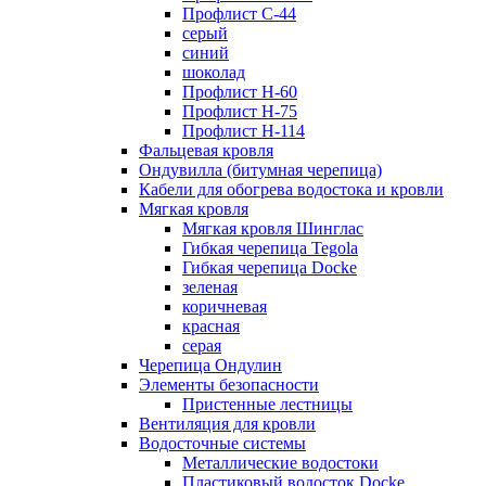
Профлист С-44
серый
синий
шоколад
Профлист Н-60
Профлист Н-75
Профлист H-114
Фальцевая кровля
Ондувилла (битумная черепица)
Кабели для обогрева водостока и кровли
Мягкая кровля
Мягкая кровля Шинглас
Гибкая черепица Tegola
Гибкая черепица Docke
зеленая
коричневая
красная
серая
Черепица Ондулин
Элементы безопасности
Пристенные лестницы
Вентиляция для кровли
Водосточные системы
Металлические водостоки
Пластиковый водосток Docke