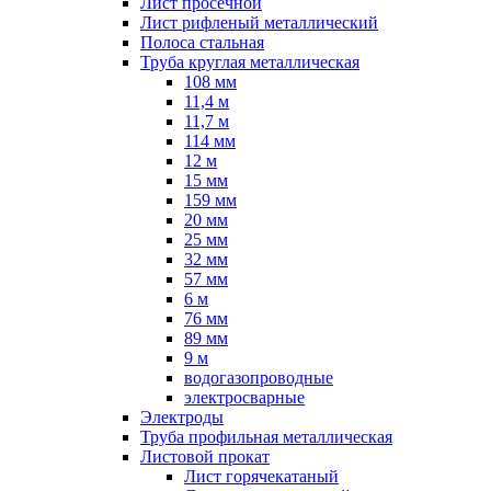
Лист просечной
Лист рифленый металлический
Полоса стальная
Труба круглая металлическая
108 мм
11,4 м
11,7 м
114 мм
12 м
15 мм
159 мм
20 мм
25 мм
32 мм
57 мм
6 м
76 мм
89 мм
9 м
водогазопроводные
электросварные
Электроды
Труба профильная металлическая
Листовой прокат
Лист горячекатаный