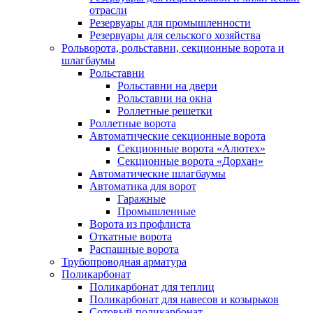
отрасли
Резервуары для промышленности
Резервуары для сельского хозяйства
Рольворота, рольставни, секционные ворота и
шлагбаумы
Рольставни
Рольставни на двери
Рольставни на окна
Роллетные решетки
Роллетные ворота
Автоматические секционные ворота
Секционные ворота «Алютех»
Секционные ворота «Дорхан»
Автоматические шлагбаумы
Автоматика для ворот
Гаражные
Промышленные
Ворота из профлиста
Откатные ворота
Распашные ворота
Трубопроводная арматура
Поликарбонат
Поликарбонат для теплиц
Поликарбонат для навесов и козырьков
Сотовый поликарбонат