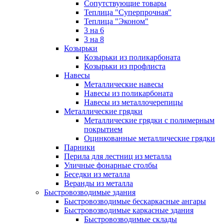
Сопутствующие товары
Теплица "Суперпрочная"
Теплица "Эконом"
3 на 6
3 на 8
Козырьки
Козырьки из поликарбоната
Козырьки из профлиста
Навесы
Металлические навесы
Навесы из поликарбоната
Навесы из металлочерепицы
Металлические грядки
Металлические грядки с полимерным
покрытием
Оцинкованные металлические грядки
Парники
Перила для лестниц из металла
Уличные фонарные столбы
Беседки из металла
Веранды из металла
Быстровозводимые здания
Быстровозводимые бескаркасные ангары
Быстровозводимые каркасные здания
Быстровозводимые склады