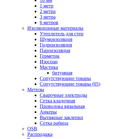
16 мм
1 метр
2 метра
3 метра
6 метров
Изоляционные материалы
Утеплитель для стен
Шумоизоляция
Гидроизоляция
Пароизоляция
Герметик
Изоспан
Мастика
битумная
Сопутствующие товары
Сопутствующие товары (05)
Метизы
Сварочные электроды
Сетка кладочная
Проволока вязальная
Анкеры
Вытяжные заклепки
Сетка рабица
OSB
Распродажа