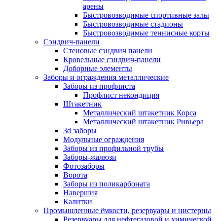
арены
Быстровозводимые спортивные залы
Быстровозводимые стадионы
Быстровозводимые теннисные корты
Сэндвич-панели
Стеновые сэндвич панели
Кровельные сэндвич-панели
Доборные элементы
Заборы и ограждения металлические
Заборы из профлиста
Профлист некондиция
Штакетник
Металлический штакетник Корса
Металлический штакетник Ривьера
3d заборы
Модульные ограждения
Заборы из профильной трубы
Заборы-жалюзи
Фотозаборы
Ворота
Заборы из поликарбоната
Навершия
Калитки
Промышленные ёмкости, резервуары и цистерны
Резервуары для нефтегазовой и химической