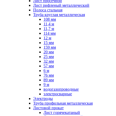
Лист просечной
Лист рифленый металлический
Полоса стальная
Труба круглая металлическая
108 мм
11,4 м
11,7 м
114 мм
12 м
15 мм
159 мм
20 мм
25 мм
32 мм
57 мм
6 м
76 мм
89 мм
9 м
водогазопроводные
электросварные
Электроды
Труба профильная металлическая
Листовой прокат
Лист горячекатаный