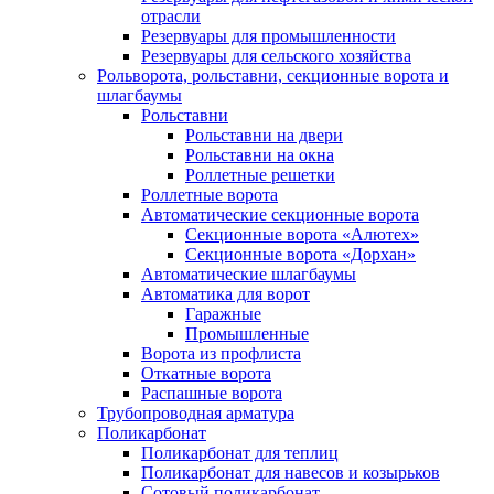
отрасли
Резервуары для промышленности
Резервуары для сельского хозяйства
Рольворота, рольставни, секционные ворота и
шлагбаумы
Рольставни
Рольставни на двери
Рольставни на окна
Роллетные решетки
Роллетные ворота
Автоматические секционные ворота
Секционные ворота «Алютех»
Секционные ворота «Дорхан»
Автоматические шлагбаумы
Автоматика для ворот
Гаражные
Промышленные
Ворота из профлиста
Откатные ворота
Распашные ворота
Трубопроводная арматура
Поликарбонат
Поликарбонат для теплиц
Поликарбонат для навесов и козырьков
Сотовый поликарбонат