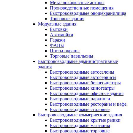
Металлокаркасные ангары
Производственные помещения
Быстровозводимые овощехранилища
Торговые здания
Модульные здания
Бытовки
Автомойки
Гаражи
ФАПы
Посты охраны
Торговые павильоны
Быстровозводимые административные
здания
Быстровозводимые автосалоны
Быстровозводимые автосервисы
Быстровозводимые бизнес-центры
Быстровозводимые кинотеатры
Быстровозводимые офисные здания
Быстровозводимые паркинги
Быстровозводимые рестораны и кафе
Быстровозводимые столовые
Быстровозводимые коммерческие здания
Быстровозводимые крытые рынки
Быстровозводимые магазины
Быстровозводимые торговые