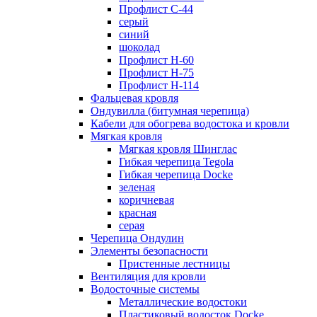
Профлист С-44
серый
синий
шоколад
Профлист Н-60
Профлист Н-75
Профлист H-114
Фальцевая кровля
Ондувилла (битумная черепица)
Кабели для обогрева водостока и кровли
Мягкая кровля
Мягкая кровля Шинглас
Гибкая черепица Tegola
Гибкая черепица Docke
зеленая
коричневая
красная
серая
Черепица Ондулин
Элементы безопасности
Пристенные лестницы
Вентиляция для кровли
Водосточные системы
Металлические водостоки
Пластиковый водосток Docke