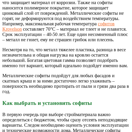
что защищает материал от коррозии. Также на софиты
наносится полимерное покрытие, которое защищает
цинковый слой от повреждений. Металлические софиты не
горят, не деформируются под воздействием температуры.
Например, максимальная рабочая температура
софитов
Krovelson
составляет 70°С – материал не тлеет и не плавится.
Срок эксплуатации – 40-50 лет. Еще один несомненный плюс
– металл не гниет, ему не страшен грибок или плесень.
Несмотря на то, что металл тяжелее пластика, разница в весе
незначительна и общая нагрузка на кровлю остается
небольшой. Богатая цветовая гамма позволяет подобрать
именно тот вариант, который идеально подойдет именно вам.
Металлические софиты подойдут для любых фасадов и
скатных крыш и за ними достаточно легко ухаживать –
поверхность необходимо протирать от пыли и грязи два раза в
год.
Как выбрать и установить софиты
В первую очередь при выборе стройматериала важно
определиться с бюджетом, чтобы сразу отсеять неподходящие
варианты. Следом необходимо оценить условия эксплуатации
и технические возможности дома. Металлические софиты