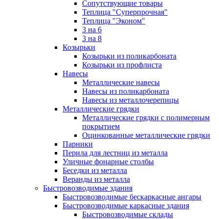
Сопутствующие товары
Теплица "Суперпрочная"
Теплица "Эконом"
3 на 6
3 на 8
Козырьки
Козырьки из поликарбоната
Козырьки из профлиста
Навесы
Металлические навесы
Навесы из поликарбоната
Навесы из металлочерепицы
Металлические грядки
Металлические грядки с полимерным
покрытием
Оцинкованные металлические грядки
Парники
Перила для лестниц из металла
Уличные фонарные столбы
Беседки из металла
Веранды из металла
Быстровозводимые здания
Быстровозводимые бескаркасные ангары
Быстровозводимые каркасные здания
Быстровозводимые склады