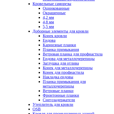
Кровельные саморезы
Оцинкованные
Окрашенные
4,2 мм
4,8 мм
5,5 мм
Доборные элементы для кровли
Конек кровли
Ендова
Карнизные планки
Планка примыкания
Ветровая планка для профнастила
Ендова для металлочерепицы
Заглушка для отлива
Конек для металлочерепицы
Конек для профнастила
Накладка ендовы
Планка примыкания для
металлочерепицы
Ветровые планки
Фронтонные планки
Снегозадержатели
Утеплитель для кровли
OSB
Кровля для промышленных зданий