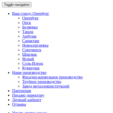
Toggle navigation
Ваш город:
Оренбург
Оренбург
Орск
Беляевка
Ташла
Акбулак
Саракташ
Новосергиевка
Сорочинск
Шарлык
Ясный
Соль-Илецк
Кувандык
Наше производство
Фасадно-кровельное производство
Трубное производство
Завод металлоконструкций
Партнерам
Письмо директору
Личный кабинет
Отзывы
Узнать статус заказа