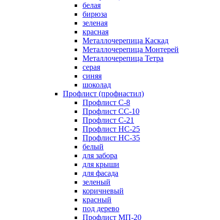
белая
бирюза
зеленая
красная
Металлочерепица Каскад
Металлочерепица Монтерей
Металлочерепица Тетра
серая
синяя
шоколад
Профлист (профнастил)
Профлист С-8
Профлист СС-10
Профлист C-21
Профлист НС-25
Профлист НС-35
белый
для забора
для крыши
для фасада
зеленый
коричневый
красный
под дерево
Профлист МП-20