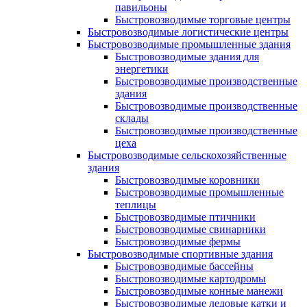
павильоны
Быстровозводимые торговые центры
Быстровозводимые логистические центры
Быстровозводимые промышленные здания
Быстровозводимые здания для
энергетики
Быстровозводимые производственные
здания
Быстровозводимые производственные
склады
Быстровозводимые производственные
цеха
Быстровозводимые сельскохозяйственные
здания
Быстровозводимые коровники
Быстровозводимые промышленные
теплицы
Быстровозводимые птичники
Быстровозводимые свинарники
Быстровозводимые фермы
Быстровозводимые спортивные здания
Быстровозводимые бассейны
Быстровозводимые картодромы
Быстровозводимые конные манежи
Быстровозводимые ледовые катки и