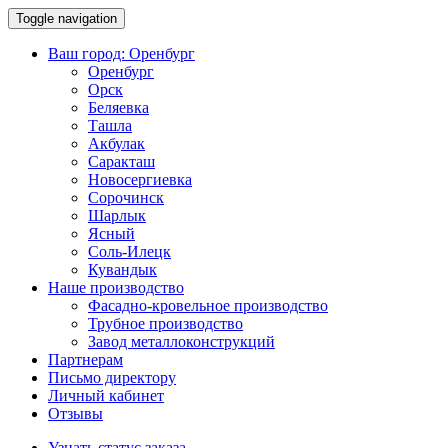
Toggle navigation
Ваш город:
Оренбург
Оренбург
Орск
Беляевка
Ташла
Акбулак
Саракташ
Новосергиевка
Сорочинск
Шарлык
Ясный
Соль-Илецк
Кувандык
Наше производство
Фасадно-кровельное производство
Трубное производство
Завод металлоконструкций
Партнерам
Письмо директору
Личный кабинет
Отзывы
Узнать статус заказа