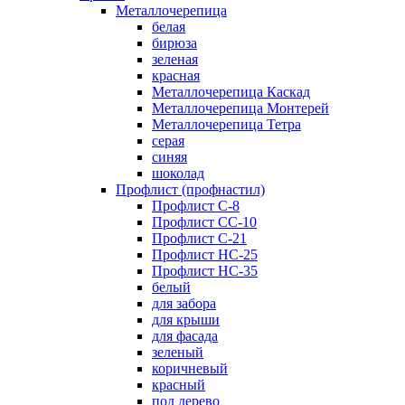
Металлочерепица
белая
бирюза
зеленая
красная
Металлочерепица Каскад
Металлочерепица Монтерей
Металлочерепица Тетра
серая
синяя
шоколад
Профлист (профнастил)
Профлист С-8
Профлист СС-10
Профлист C-21
Профлист НС-25
Профлист НС-35
белый
для забора
для крыши
для фасада
зеленый
коричневый
красный
под дерево