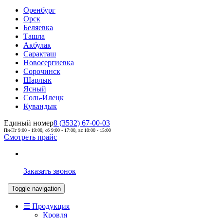
Оренбург
Орск
Беляевка
Ташла
Акбулак
Саракташ
Новосергиевка
Сорочинск
Шарлык
Ясный
Соль-Илецк
Кувандык
Единый номер
8 (3532) 67-00-03
Пн-Пт 9:00 - 19:00, сб 9:00 - 17:00, вс 10:00 - 15:00
Смотреть прайс
Заказать звонок
Toggle navigation
☰ Продукция
Кровля