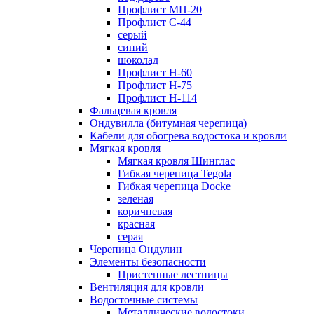
Профлист МП-20
Профлист С-44
серый
синий
шоколад
Профлист Н-60
Профлист Н-75
Профлист H-114
Фальцевая кровля
Ондувилла (битумная черепица)
Кабели для обогрева водостока и кровли
Мягкая кровля
Мягкая кровля Шинглас
Гибкая черепица Tegola
Гибкая черепица Docke
зеленая
коричневая
красная
серая
Черепица Ондулин
Элементы безопасности
Пристенные лестницы
Вентиляция для кровли
Водосточные системы
Металлические водостоки