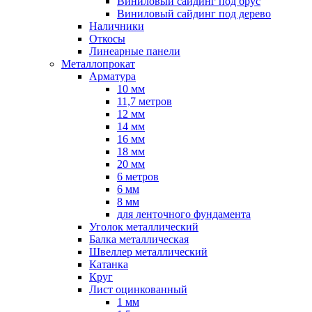
Виниловый сайдинг под брус
Виниловый сайдинг под дерево
Наличники
Откосы
Линеарные панели
Металлопрокат
Арматура
10 мм
11,7 метров
12 мм
14 мм
16 мм
18 мм
20 мм
6 метров
6 мм
8 мм
для ленточного фундамента
Уголок металлический
Балка металлическая
Швеллер металлический
Катанка
Круг
Лист оцинкованный
1 мм