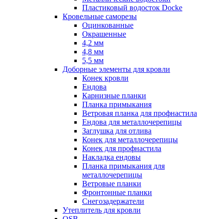
Пластиковый водосток Docke
Кровельные саморезы
Оцинкованные
Окрашенные
4,2 мм
4,8 мм
5,5 мм
Доборные элементы для кровли
Конек кровли
Ендова
Карнизные планки
Планка примыкания
Ветровая планка для профнастила
Ендова для металлочерепицы
Заглушка для отлива
Конек для металлочерепицы
Конек для профнастила
Накладка ендовы
Планка примыкания для
металлочерепицы
Ветровые планки
Фронтонные планки
Снегозадержатели
Утеплитель для кровли
OSB