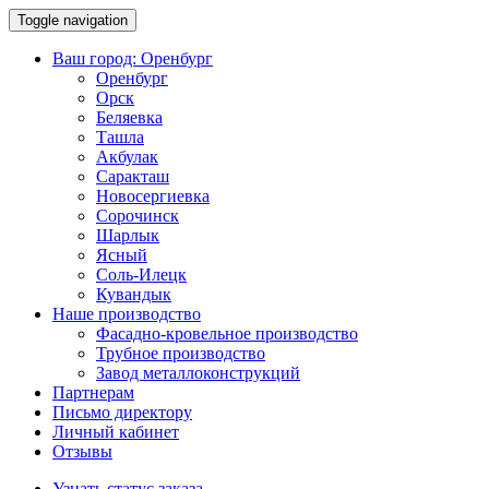
Toggle navigation
Ваш город:
Оренбург
Оренбург
Орск
Беляевка
Ташла
Акбулак
Саракташ
Новосергиевка
Сорочинск
Шарлык
Ясный
Соль-Илецк
Кувандык
Наше производство
Фасадно-кровельное производство
Трубное производство
Завод металлоконструкций
Партнерам
Письмо директору
Личный кабинет
Отзывы
Узнать статус заказа