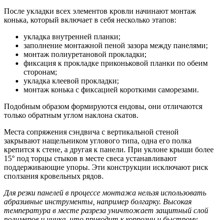
После укладки всех элементов кровли начинают монтаж
конька, который включает в себя несколько этапов:
укладка внутренней планки;
заполнение монтажной пеной зазора между панелями;
монтаж полиуретановой прокладки;
фиксация к прокладке приконьковой планки по обеим
сторонам;
укладка клеевой прокладки;
монтаж конька с фиксацией короткими саморезами.
Подобным образом формируются ендовы, они отличаются
только обратным углом наклона скатов.
Места сопряжения сэндвича с вертикальной стеной
закрывают нащельником углового типа, одна его полка
крепится к стене, а другая к панели. При уклоне крыши более
15° под торцы стыков в месте свеса устанавливают
поддерживающие упоры. Эти конструкции исключают риск
сползания кровельных рядов.
Для резки панелей в процессе монтажа нельзя использовать
абразивные инструменты, например болгарку. Высокая
температура в месте разреза уничтожает защитный слой
полимеров и цинка, что приводит к коррозии и быстрому