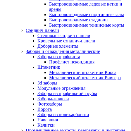
Быстровозводимые ледовые катки и
арены
Быстровозводимые спортивные залы
Быстровозводимые стадионы
Быстровозводимые теннисные корты
Сэндвич-панели
Стеновые сэндвич панели
Кровельные сэндвич-панели
Доборные элементы
Заборы и ограждения металлические
Заборы из профлиста
Профлист некондиция
Штакетник
Металлический штакетник Корса
Металлический штакетник Ривьера
3d заборы
Модульные ограждения
Заборы из профильной трубы
Заборы-жалюзи
Фотозаборы
Ворота
Заборы из поликарбоната
Навершия
Калитки
Промышленные ёмкости, резервуары и цистерны