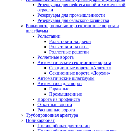
Резервуары для нефтегазовой и химической
отрасли
Резервуары для промышленности
Резервуары для сельского хозяйства
Рольворота, рольставни, секционные ворота и
шлагбаумы
Рольставни
Рольставни на двери
Рольставни на окна
Роллетные решетки
Роллетные ворота
Автоматические секционные ворота
Секционные ворота «Алютех»
Секционные ворота «Дорхан»
Автоматические шлагбаумы
Автоматика для ворот
Гаражные
Промышленные
Ворота из профлиста
Откатные ворота
Распашные ворота
Трубопроводная арматура
Поликарбонат
Поликарбонат для теплиц
Поликарбонат для навесов и козырьков