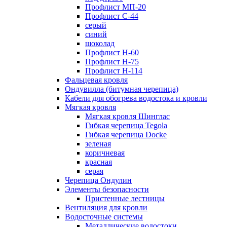
Профлист МП-20
Профлист С-44
серый
синий
шоколад
Профлист Н-60
Профлист Н-75
Профлист H-114
Фальцевая кровля
Ондувилла (битумная черепица)
Кабели для обогрева водостока и кровли
Мягкая кровля
Мягкая кровля Шинглас
Гибкая черепица Tegola
Гибкая черепица Docke
зеленая
коричневая
красная
серая
Черепица Ондулин
Элементы безопасности
Пристенные лестницы
Вентиляция для кровли
Водосточные системы
Металлические водостоки