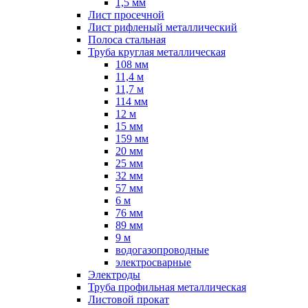
1,5 мм
Лист просечной
Лист рифленый металлический
Полоса стальная
Труба круглая металлическая
108 мм
11,4 м
11,7 м
114 мм
12 м
15 мм
159 мм
20 мм
25 мм
32 мм
57 мм
6 м
76 мм
89 мм
9 м
водогазопроводные
электросварные
Электроды
Труба профильная металлическая
Листовой прокат