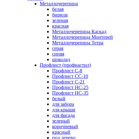
Металлочерепица
белая
бирюза
зеленая
красная
Металлочерепица Каскад
Металлочерепица Монтерей
Металлочерепица Тетра
серая
синяя
шоколад
Профлист (профнастил)
Профлист С-8
Профлист СС-10
Профлист C-21
Профлист НС-25
Профлист НС-35
белый
для забора
для крыши
для фасада
зеленый
коричневый
красный
под дерево