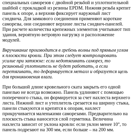
специальных саморезов с двойной резьбой и уплотнительной
шайбой с прокладкой из резины EPDM. Нижняя резьба крепит
панель к опоре, а верхняя фиксирует наружный лист
сэндвича. Для замкового соединения применяют короткие
саморезы, они соединяют верхние листы сэндвич-панелей.
При расчете количества крепежных элементов учитывают тип
здания, вероятную ветровую нагрузку и расположение
модулей.
Вкручивание производится в гребень волны под прямым углом
к плоскости кровли. При этом следует контролировать
усилие при затяжке: если недотягивать саморез, то
резиновый уплотнитель не будет работать, а если
перетягивать, то деформируется металл и образуется щель
для проникновения влаги.
При большой длине кровельного ската закрыть его одной
панелью не всегда возможно. Панель удлиняют с помощью
поперечного стыка, он формируется за счет нахлеста верхнего
листа. Нижний лист и утеплитель срезается на ширину стыка,
панели стыкуются и крепятся к опорам, нахлест
прикручивается маленькими саморезами. Предварительно на
плоскость стыка наносится слой герметика. Величина
нахлеста зависит от уклона кровли: если уклон менее 10°, то
панель подрезают на 300 мм, если больше – на 200 мм.