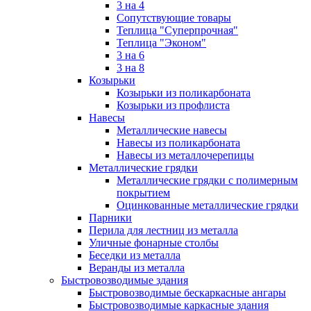
3 на 4
Сопутствующие товары
Теплица "Суперпрочная"
Теплица "Эконом"
3 на 6
3 на 8
Козырьки
Козырьки из поликарбоната
Козырьки из профлиста
Навесы
Металлические навесы
Навесы из поликарбоната
Навесы из металлочерепицы
Металлические грядки
Металлические грядки с полимерным
покрытием
Оцинкованные металлические грядки
Парники
Перила для лестниц из металла
Уличные фонарные столбы
Беседки из металла
Веранды из металла
Быстровозводимые здания
Быстровозводимые бескаркасные ангары
Быстровозводимые каркасные здания