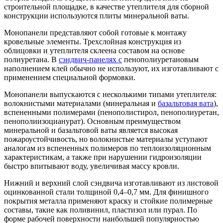
строительной площадке, в качестве утеплителя для сборной
конструкции используются плиты минеральной ваты.
Монопанели представляют собой готовые к монтажу
кровельные элементы. Трехслойная конструкция из
облицовки и утеплителя склеена составом на основе
полиуретана. В
сэндвич-панелях с
пенополиуретановым
наполнением клей обычно не используют, их изготавливают с
применением специальной формовки.
Монопанели выпускаются с несколькими типами утеплителя:
волокнистыми материалами (минеральная и
базальтовая вата
),
вспененными полимерами (пенополистирол, пенополиуретан,
пенополиизоцианурат). Основным преимуществом
минеральной и базальтовой ваты является высокая
пожароустойчивость, но волокнистые материалы уступают
аналогам из вспененных полимеров по теплоизоляционным
характеристикам, а также при нарушении гидроизоляции
быстро впитывают воду, увеличивая массу кровли.
Нижний и верхний слой сэндвича изготавливают из листовой
оцинкованной стали толщиной 0,4–0,7 мм. Для финишного
покрытия металла применяют краску и стойкие полимерные
составы, такие как поливинил, пластизол или пурал. По
форме рабочей поверхности наибольшей популярностью