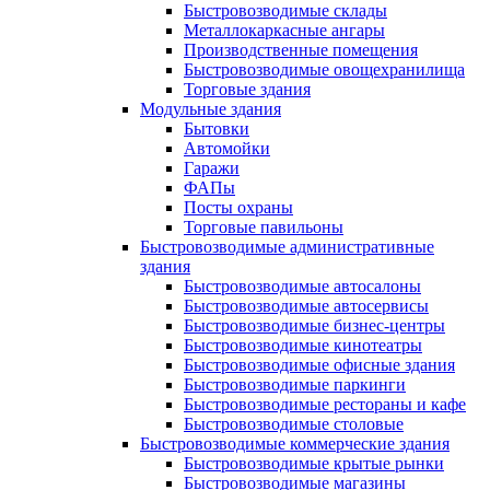
Быстровозводимые склады
Металлокаркасные ангары
Производственные помещения
Быстровозводимые овощехранилища
Торговые здания
Модульные здания
Бытовки
Автомойки
Гаражи
ФАПы
Посты охраны
Торговые павильоны
Быстровозводимые административные
здания
Быстровозводимые автосалоны
Быстровозводимые автосервисы
Быстровозводимые бизнес-центры
Быстровозводимые кинотеатры
Быстровозводимые офисные здания
Быстровозводимые паркинги
Быстровозводимые рестораны и кафе
Быстровозводимые столовые
Быстровозводимые коммерческие здания
Быстровозводимые крытые рынки
Быстровозводимые магазины