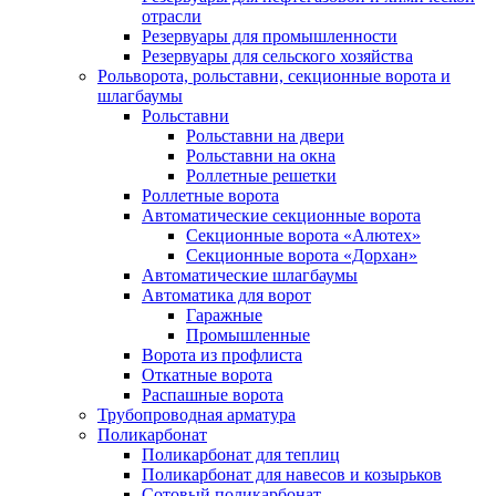
отрасли
Резервуары для промышленности
Резервуары для сельского хозяйства
Рольворота, рольставни, секционные ворота и
шлагбаумы
Рольставни
Рольставни на двери
Рольставни на окна
Роллетные решетки
Роллетные ворота
Автоматические секционные ворота
Секционные ворота «Алютех»
Секционные ворота «Дорхан»
Автоматические шлагбаумы
Автоматика для ворот
Гаражные
Промышленные
Ворота из профлиста
Откатные ворота
Распашные ворота
Трубопроводная арматура
Поликарбонат
Поликарбонат для теплиц
Поликарбонат для навесов и козырьков
Сотовый поликарбонат