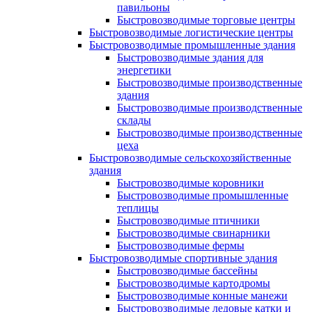
павильоны
Быстровозводимые торговые центры
Быстровозводимые логистические центры
Быстровозводимые промышленные здания
Быстровозводимые здания для
энергетики
Быстровозводимые производственные
здания
Быстровозводимые производственные
склады
Быстровозводимые производственные
цеха
Быстровозводимые сельскохозяйственные
здания
Быстровозводимые коровники
Быстровозводимые промышленные
теплицы
Быстровозводимые птичники
Быстровозводимые свинарники
Быстровозводимые фермы
Быстровозводимые спортивные здания
Быстровозводимые бассейны
Быстровозводимые картодромы
Быстровозводимые конные манежи
Быстровозводимые ледовые катки и