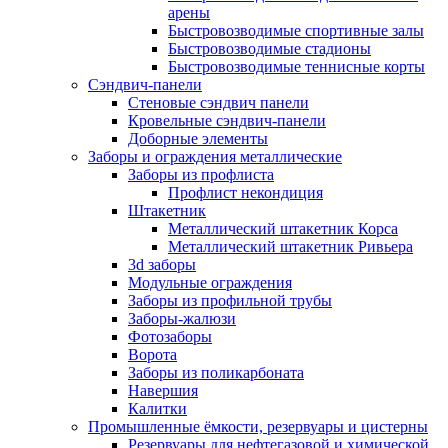
арены
Быстровозводимые спортивные залы
Быстровозводимые стадионы
Быстровозводимые теннисные корты
Сэндвич-панели
Стеновые сэндвич панели
Кровельные сэндвич-панели
Доборные элементы
Заборы и ограждения металлические
Заборы из профлиста
Профлист некондиция
Штакетник
Металлический штакетник Корса
Металлический штакетник Ривьера
3d заборы
Модульные ограждения
Заборы из профильной трубы
Заборы-жалюзи
Фотозаборы
Ворота
Заборы из поликарбоната
Навершия
Калитки
Промышленные ёмкости, резервуары и цистерны
Резервуары для нефтегазовой и химической