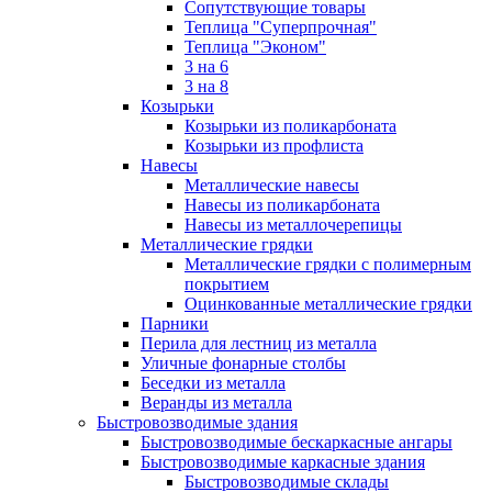
Сопутствующие товары
Теплица "Суперпрочная"
Теплица "Эконом"
3 на 6
3 на 8
Козырьки
Козырьки из поликарбоната
Козырьки из профлиста
Навесы
Металлические навесы
Навесы из поликарбоната
Навесы из металлочерепицы
Металлические грядки
Металлические грядки с полимерным
покрытием
Оцинкованные металлические грядки
Парники
Перила для лестниц из металла
Уличные фонарные столбы
Беседки из металла
Веранды из металла
Быстровозводимые здания
Быстровозводимые бескаркасные ангары
Быстровозводимые каркасные здания
Быстровозводимые склады