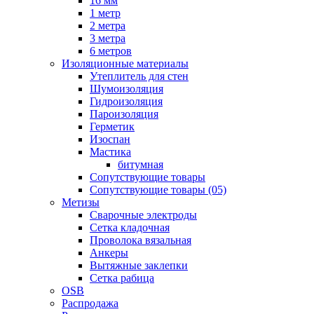
16 мм
1 метр
2 метра
3 метра
6 метров
Изоляционные материалы
Утеплитель для стен
Шумоизоляция
Гидроизоляция
Пароизоляция
Герметик
Изоспан
Мастика
битумная
Сопутствующие товары
Сопутствующие товары (05)
Метизы
Сварочные электроды
Сетка кладочная
Проволока вязальная
Анкеры
Вытяжные заклепки
Сетка рабица
OSB
Распродажа