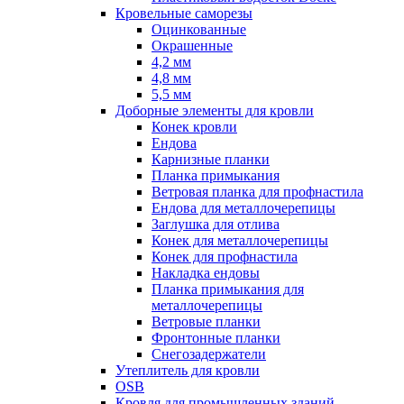
Кровельные саморезы
Оцинкованные
Окрашенные
4,2 мм
4,8 мм
5,5 мм
Доборные элементы для кровли
Конек кровли
Ендова
Карнизные планки
Планка примыкания
Ветровая планка для профнастила
Ендова для металлочерепицы
Заглушка для отлива
Конек для металлочерепицы
Конек для профнастила
Накладка ендовы
Планка примыкания для
металлочерепицы
Ветровые планки
Фронтонные планки
Снегозадержатели
Утеплитель для кровли
OSB
Кровля для промышленных зданий