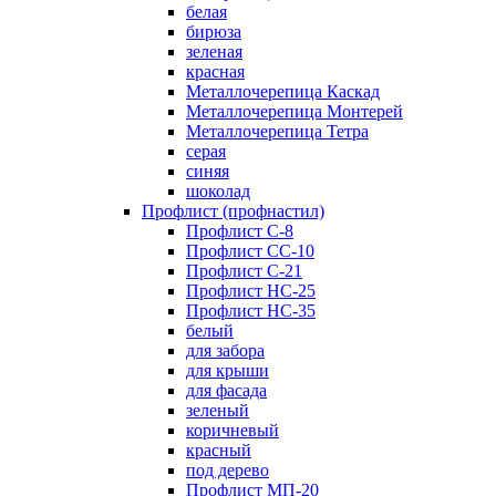
белая
бирюза
зеленая
красная
Металлочерепица Каскад
Металлочерепица Монтерей
Металлочерепица Тетра
серая
синяя
шоколад
Профлист (профнастил)
Профлист С-8
Профлист СС-10
Профлист C-21
Профлист НС-25
Профлист НС-35
белый
для забора
для крыши
для фасада
зеленый
коричневый
красный
под дерево
Профлист МП-20