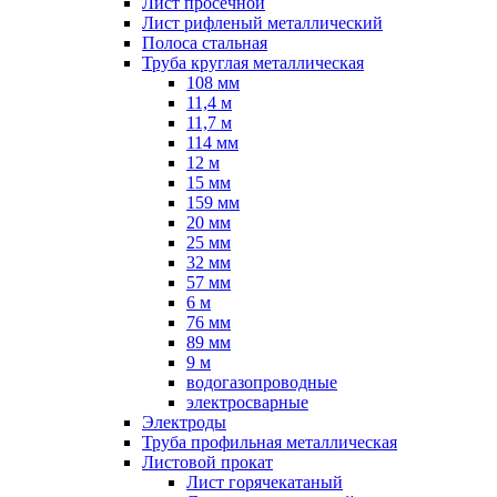
Лист просечной
Лист рифленый металлический
Полоса стальная
Труба круглая металлическая
108 мм
11,4 м
11,7 м
114 мм
12 м
15 мм
159 мм
20 мм
25 мм
32 мм
57 мм
6 м
76 мм
89 мм
9 м
водогазопроводные
электросварные
Электроды
Труба профильная металлическая
Листовой прокат
Лист горячекатаный