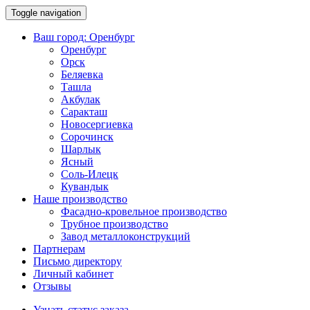
Toggle navigation
Ваш город:
Оренбург
Оренбург
Орск
Беляевка
Ташла
Акбулак
Саракташ
Новосергиевка
Сорочинск
Шарлык
Ясный
Соль-Илецк
Кувандык
Наше производство
Фасадно-кровельное производство
Трубное производство
Завод металлоконструкций
Партнерам
Письмо директору
Личный кабинет
Отзывы
Узнать статус заказа