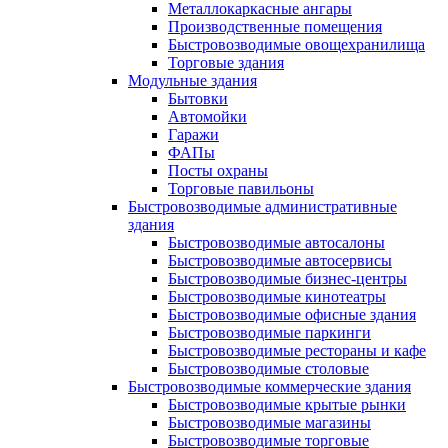
Металлокаркасные ангары
Производственные помещения
Быстровозводимые овощехранилища
Торговые здания
Модульные здания
Бытовки
Автомойки
Гаражи
ФАПы
Посты охраны
Торговые павильоны
Быстровозводимые административные
здания
Быстровозводимые автосалоны
Быстровозводимые автосервисы
Быстровозводимые бизнес-центры
Быстровозводимые кинотеатры
Быстровозводимые офисные здания
Быстровозводимые паркинги
Быстровозводимые рестораны и кафе
Быстровозводимые столовые
Быстровозводимые коммерческие здания
Быстровозводимые крытые рынки
Быстровозводимые магазины
Быстровозводимые торговые