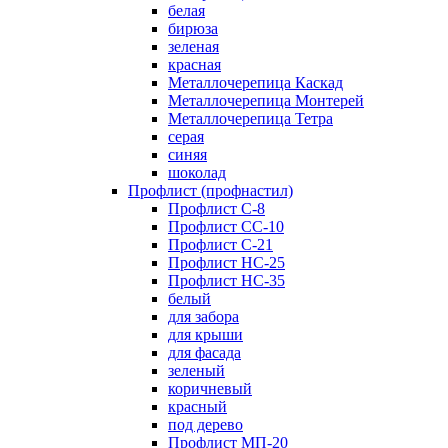
белая
бирюза
зеленая
красная
Металлочерепица Каскад
Металлочерепица Монтерей
Металлочерепица Тетра
серая
синяя
шоколад
Профлист (профнастил)
Профлист С-8
Профлист СС-10
Профлист C-21
Профлист НС-25
Профлист НС-35
белый
для забора
для крыши
для фасада
зеленый
коричневый
красный
под дерево
Профлист МП-20