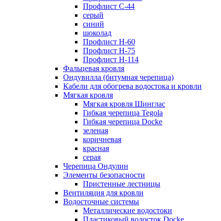
Профлист С-44
серый
синий
шоколад
Профлист Н-60
Профлист Н-75
Профлист H-114
Фальцевая кровля
Ондувилла (битумная черепица)
Кабели для обогрева водостока и кровли
Мягкая кровля
Мягкая кровля Шинглас
Гибкая черепица Tegola
Гибкая черепица Docke
зеленая
коричневая
красная
серая
Черепица Ондулин
Элементы безопасности
Пристенные лестницы
Вентиляция для кровли
Водосточные системы
Металлические водостоки
Пластиковый водосток Docke