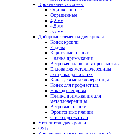
Кровельные саморезы
Оцинкованные
Окрашенные
4,2 мм
4,8 мм
5,5 мм
Доборные элементы для кровли
Конек кровли
Ендова
Карнизные планки
Планка примыкания
Ветровая планка для профнастила
Ендова для металлочерепицы
Заглушка для отлива
Конек для металлочерепицы
Конек для профнастила
Накладка ендовы
Планка примыкания для
металлочерепицы
Ветровые планки
Фронтонные планки
Снегозадержатели
Утеплитель для кровли
OSB
Кровля для промышленных зданий