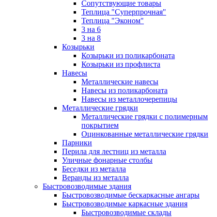
Сопутствующие товары
Теплица "Суперпрочная"
Теплица "Эконом"
3 на 6
3 на 8
Козырьки
Козырьки из поликарбоната
Козырьки из профлиста
Навесы
Металлические навесы
Навесы из поликарбоната
Навесы из металлочерепицы
Металлические грядки
Металлические грядки с полимерным
покрытием
Оцинкованные металлические грядки
Парники
Перила для лестниц из металла
Уличные фонарные столбы
Беседки из металла
Веранды из металла
Быстровозводимые здания
Быстровозводимые бескаркасные ангары
Быстровозводимые каркасные здания
Быстровозводимые склады