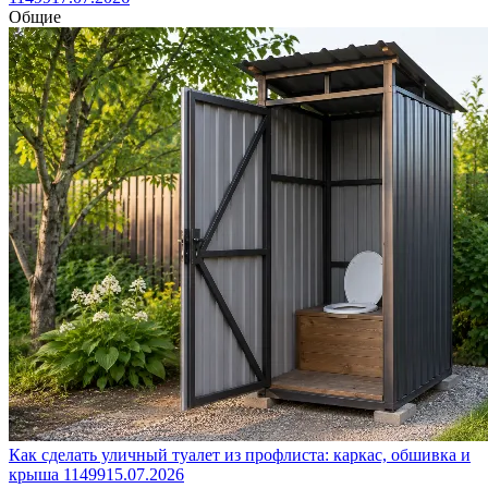
Общие
Как сделать уличный туалет из профлиста: каркас, обшивка и
крыша
11499
15.07.2026