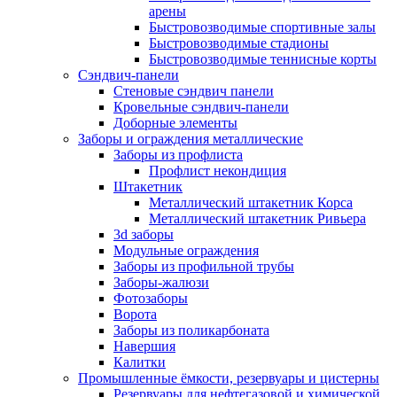
арены
Быстровозводимые спортивные залы
Быстровозводимые стадионы
Быстровозводимые теннисные корты
Сэндвич-панели
Стеновые сэндвич панели
Кровельные сэндвич-панели
Доборные элементы
Заборы и ограждения металлические
Заборы из профлиста
Профлист некондиция
Штакетник
Металлический штакетник Корса
Металлический штакетник Ривьера
3d заборы
Модульные ограждения
Заборы из профильной трубы
Заборы-жалюзи
Фотозаборы
Ворота
Заборы из поликарбоната
Навершия
Калитки
Промышленные ёмкости, резервуары и цистерны
Резервуары для нефтегазовой и химической