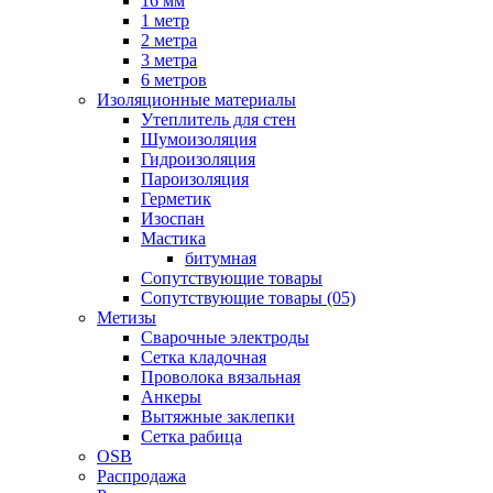
16 мм
1 метр
2 метра
3 метра
6 метров
Изоляционные материалы
Утеплитель для стен
Шумоизоляция
Гидроизоляция
Пароизоляция
Герметик
Изоспан
Мастика
битумная
Сопутствующие товары
Сопутствующие товары (05)
Метизы
Сварочные электроды
Сетка кладочная
Проволока вязальная
Анкеры
Вытяжные заклепки
Сетка рабица
OSB
Распродажа