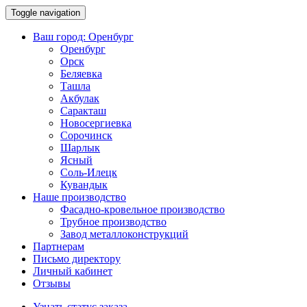
Toggle navigation
Ваш город:
Оренбург
Оренбург
Орск
Беляевка
Ташла
Акбулак
Саракташ
Новосергиевка
Сорочинск
Шарлык
Ясный
Соль-Илецк
Кувандык
Наше производство
Фасадно-кровельное производство
Трубное производство
Завод металлоконструкций
Партнерам
Письмо директору
Личный кабинет
Отзывы
Узнать статус заказа