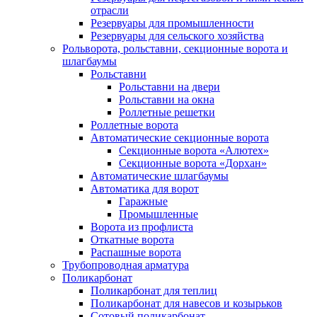
отрасли
Резервуары для промышленности
Резервуары для сельского хозяйства
Рольворота, рольставни, секционные ворота и
шлагбаумы
Рольставни
Рольставни на двери
Рольставни на окна
Роллетные решетки
Роллетные ворота
Автоматические секционные ворота
Секционные ворота «Алютех»
Секционные ворота «Дорхан»
Автоматические шлагбаумы
Автоматика для ворот
Гаражные
Промышленные
Ворота из профлиста
Откатные ворота
Распашные ворота
Трубопроводная арматура
Поликарбонат
Поликарбонат для теплиц
Поликарбонат для навесов и козырьков
Сотовый поликарбонат