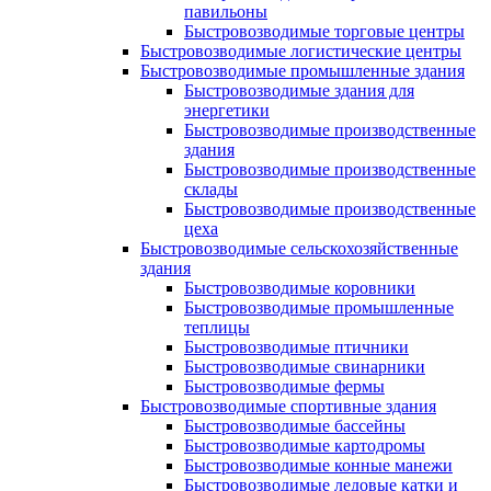
павильоны
Быстровозводимые торговые центры
Быстровозводимые логистические центры
Быстровозводимые промышленные здания
Быстровозводимые здания для
энергетики
Быстровозводимые производственные
здания
Быстровозводимые производственные
склады
Быстровозводимые производственные
цеха
Быстровозводимые сельскохозяйственные
здания
Быстровозводимые коровники
Быстровозводимые промышленные
теплицы
Быстровозводимые птичники
Быстровозводимые свинарники
Быстровозводимые фермы
Быстровозводимые спортивные здания
Быстровозводимые бассейны
Быстровозводимые картодромы
Быстровозводимые конные манежи
Быстровозводимые ледовые катки и