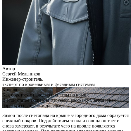
Автор
Сергей Мельников
Инженер-строитель,
эксперт по кровельным и фасадным системам
Кровля
Как бороться с наледью и снегом на крыше
В этой статье эксперты Krovelson расскажут, зачем и как
бороться со снегом и наледью.
Зимой после снегопада на крыше загородного дома образуется
снежный покров. Под действием тепла и солнца он тает и
снова замерзает, в результате чего на кровле появляются