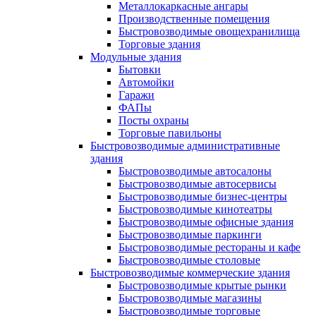
Металлокаркасные ангары
Производственные помещения
Быстровозводимые овощехранилища
Торговые здания
Модульные здания
Бытовки
Автомойки
Гаражи
ФАПы
Посты охраны
Торговые павильоны
Быстровозводимые административные
здания
Быстровозводимые автосалоны
Быстровозводимые автосервисы
Быстровозводимые бизнес-центры
Быстровозводимые кинотеатры
Быстровозводимые офисные здания
Быстровозводимые паркинги
Быстровозводимые рестораны и кафе
Быстровозводимые столовые
Быстровозводимые коммерческие здания
Быстровозводимые крытые рынки
Быстровозводимые магазины
Быстровозводимые торговые