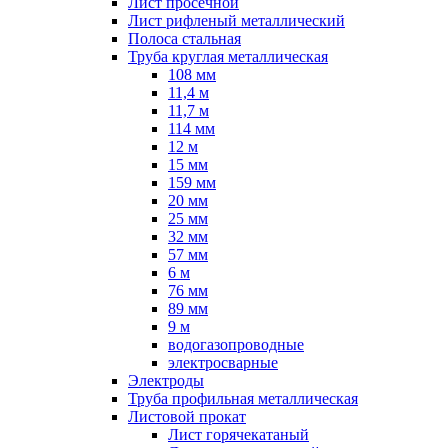
Лист просечной
Лист рифленый металлический
Полоса стальная
Труба круглая металлическая
108 мм
11,4 м
11,7 м
114 мм
12 м
15 мм
159 мм
20 мм
25 мм
32 мм
57 мм
6 м
76 мм
89 мм
9 м
водогазопроводные
электросварные
Электроды
Труба профильная металлическая
Листовой прокат
Лист горячекатаный