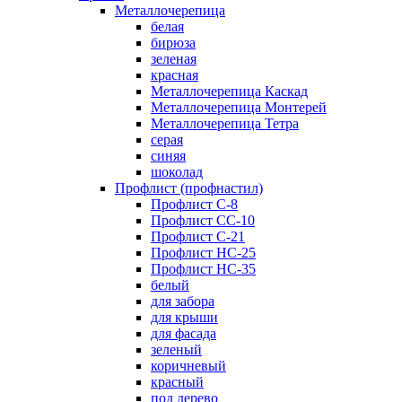
Металлочерепица
белая
бирюза
зеленая
красная
Металлочерепица Каскад
Металлочерепица Монтерей
Металлочерепица Тетра
серая
синяя
шоколад
Профлист (профнастил)
Профлист С-8
Профлист СС-10
Профлист C-21
Профлист НС-25
Профлист НС-35
белый
для забора
для крыши
для фасада
зеленый
коричневый
красный
под дерево