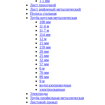
1,5 мм
Лист просечной
Лист рифленый металлический
Полоса стальная
Труба круглая металлическая
108 мм
11,4 м
11,7 м
114 мм
12 м
15 мм
159 мм
20 мм
25 мм
32 мм
57 мм
6 м
76 мм
89 мм
9 м
водогазопроводные
электросварные
Электроды
Труба профильная металлическая
Листовой прокат