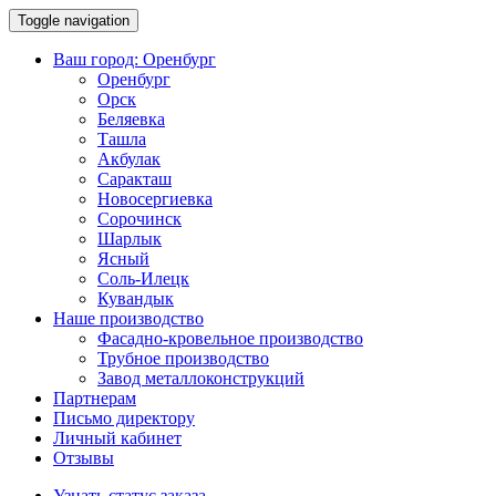
Toggle navigation
Ваш город:
Оренбург
Оренбург
Орск
Беляевка
Ташла
Акбулак
Саракташ
Новосергиевка
Сорочинск
Шарлык
Ясный
Соль-Илецк
Кувандык
Наше производство
Фасадно-кровельное производство
Трубное производство
Завод металлоконструкций
Партнерам
Письмо директору
Личный кабинет
Отзывы
Узнать статус заказа