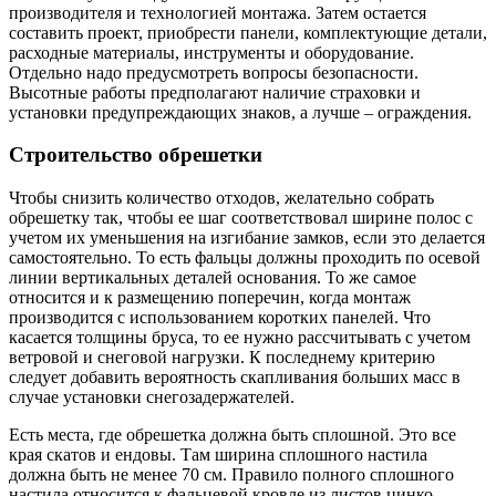
производителя и технологией монтажа. Затем остается
составить проект, приобрести панели, комплектующие детали,
расходные материалы, инструменты и оборудование.
Отдельно надо предусмотреть вопросы безопасности.
Высотные работы предполагают наличие страховки и
установки предупреждающих знаков, а лучше – ограждения.
Строительство обрешетки
Чтобы снизить количество отходов, желательно собрать
обрешетку так, чтобы ее шаг соответствовал ширине полос с
учетом их уменьшения на изгибание замков, если это делается
самостоятельно. То есть фальцы должны проходить по осевой
линии вертикальных деталей основания. То же самое
относится и к размещению поперечин, когда монтаж
производится с использованием коротких панелей. Что
касается толщины бруса, то ее нужно рассчитывать с учетом
ветровой и снеговой нагрузки. К последнему критерию
следует добавить вероятность скапливания больших масс в
случае установки снегозадержателей.
Есть места, где обрешетка должна быть сплошной. Это все
края скатов и ендовы. Там ширина сплошного настила
должна быть не менее 70 см. Правило полного сплошного
настила относится к фальцевой кровле из листов цинко-