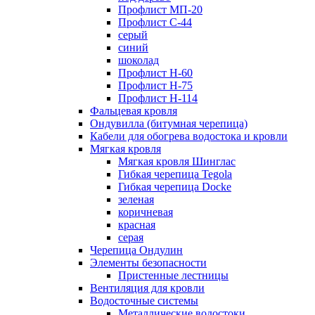
Профлист МП-20
Профлист С-44
серый
синий
шоколад
Профлист Н-60
Профлист Н-75
Профлист H-114
Фальцевая кровля
Ондувилла (битумная черепица)
Кабели для обогрева водостока и кровли
Мягкая кровля
Мягкая кровля Шинглас
Гибкая черепица Tegola
Гибкая черепица Docke
зеленая
коричневая
красная
серая
Черепица Ондулин
Элементы безопасности
Пристенные лестницы
Вентиляция для кровли
Водосточные системы
Металлические водостоки