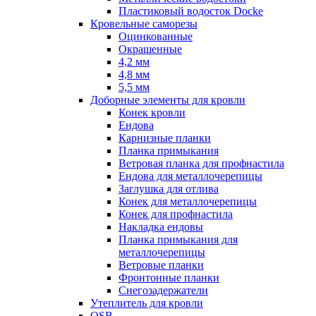
Пластиковый водосток Docke
Кровельные саморезы
Оцинкованные
Окрашенные
4,2 мм
4,8 мм
5,5 мм
Доборные элементы для кровли
Конек кровли
Ендова
Карнизные планки
Планка примыкания
Ветровая планка для профнастила
Ендова для металлочерепицы
Заглушка для отлива
Конек для металлочерепицы
Конек для профнастила
Накладка ендовы
Планка примыкания для
металлочерепицы
Ветровые планки
Фронтонные планки
Снегозадержатели
Утеплитель для кровли
OSB