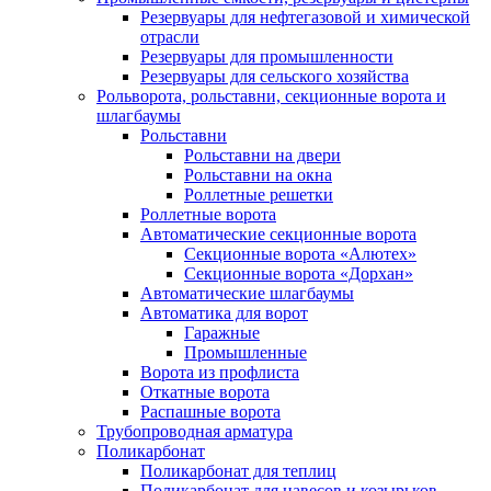
Резервуары для нефтегазовой и химической
отрасли
Резервуары для промышленности
Резервуары для сельского хозяйства
Рольворота, рольставни, секционные ворота и
шлагбаумы
Рольставни
Рольставни на двери
Рольставни на окна
Роллетные решетки
Роллетные ворота
Автоматические секционные ворота
Секционные ворота «Алютех»
Секционные ворота «Дорхан»
Автоматические шлагбаумы
Автоматика для ворот
Гаражные
Промышленные
Ворота из профлиста
Откатные ворота
Распашные ворота
Трубопроводная арматура
Поликарбонат
Поликарбонат для теплиц
Поликарбонат для навесов и козырьков