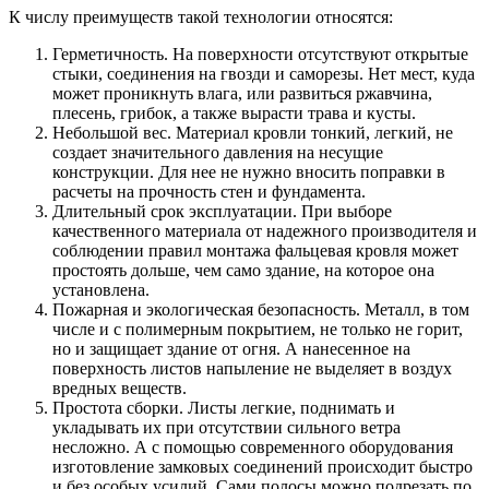
К числу преимуществ такой технологии относятся:
Герметичность. На поверхности отсутствуют открытые
стыки, соединения на гвозди и саморезы. Нет мест, куда
может проникнуть влага, или развиться ржавчина,
плесень, грибок, а также вырасти трава и кусты.
Небольшой вес. Материал кровли тонкий, легкий, не
создает значительного давления на несущие
конструкции. Для нее не нужно вносить поправки в
расчеты на прочность стен и фундамента.
Длительный срок эксплуатации. При выборе
качественного материала от надежного производителя и
соблюдении правил монтажа фальцевая кровля может
простоять дольше, чем само здание, на которое она
установлена.
Пожарная и экологическая безопасность. Металл, в том
числе и с полимерным покрытием, не только не горит,
но и защищает здание от огня. А нанесенное на
поверхность листов напыление не выделяет в воздух
вредных веществ.
Простота сборки. Листы легкие, поднимать и
укладывать их при отсутствии сильного ветра
несложно. А с помощью современного оборудования
изготовление замковых соединений происходит быстро
и без особых усилий. Сами полосы можно подрезать по