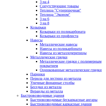
3 на 4
Сопутствующие товары
Теплица "Суперпрочная"
Теплица "Эконом"
3 на 6
3 на 8
Козырьки
Козырьки из поликарбоната
Козырьки из профлиста
Навесы
Металлические навесы
Навесы из поликарбоната
Навесы из металлочерепицы
Металлические грядки
Металлические грядки с полимерным
покрытием
Оцинкованные металлические грядки
Парники
Перила для лестниц из металла
Уличные фонарные столбы
Беседки из металла
Веранды из металла
Быстровозводимые здания
Быстровозводимые бескаркасные ангары
Быстровозводимые каркасные здания