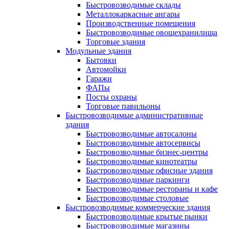
Быстровозводимые склады
Металлокаркасные ангары
Производственные помещения
Быстровозводимые овощехранилища
Торговые здания
Модульные здания
Бытовки
Автомойки
Гаражи
ФАПы
Посты охраны
Торговые павильоны
Быстровозводимые административные
здания
Быстровозводимые автосалоны
Быстровозводимые автосервисы
Быстровозводимые бизнес-центры
Быстровозводимые кинотеатры
Быстровозводимые офисные здания
Быстровозводимые паркинги
Быстровозводимые рестораны и кафе
Быстровозводимые столовые
Быстровозводимые коммерческие здания
Быстровозводимые крытые рынки
Быстровозводимые магазины