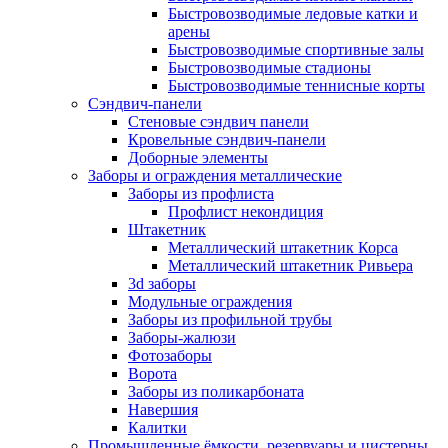
Быстровозводимые ледовые катки и
арены
Быстровозводимые спортивные залы
Быстровозводимые стадионы
Быстровозводимые теннисные корты
Сэндвич-панели
Стеновые сэндвич панели
Кровельные сэндвич-панели
Доборные элементы
Заборы и ограждения металлические
Заборы из профлиста
Профлист некондиция
Штакетник
Металлический штакетник Корса
Металлический штакетник Ривьера
3d заборы
Модульные ограждения
Заборы из профильной трубы
Заборы-жалюзи
Фотозаборы
Ворота
Заборы из поликарбоната
Навершия
Калитки
Промышленные ёмкости, резервуары и цистерны