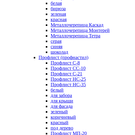
белая
бирюза
зеленая
красная
Металлочерепица Каскад
Металлочерепица Монтерей
Металлочерепица Тетра
серая
синяя
шоколад
Профлист (профнастил)
Профлист С-8
Профлист СС-10
Профлист C-21
Профлист НС-25
Профлист НС-35
белый
для забора
для крыши
для фасада
зеленый
коричневый
красный
под дерево
Профлист МП-20