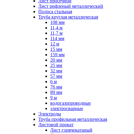
Лист просечной
Лист рифленый металлический
Полоса стальная
Труба круглая металлическая
108 мм
11,4 м
11,7 м
114 мм
12 м
15 мм
159 мм
20 мм
25 мм
32 мм
57 мм
6 м
76 мм
89 мм
9 м
водогазопроводные
электросварные
Электроды
Труба профильная металлическая
Листовой прокат
Лист горячекатаный