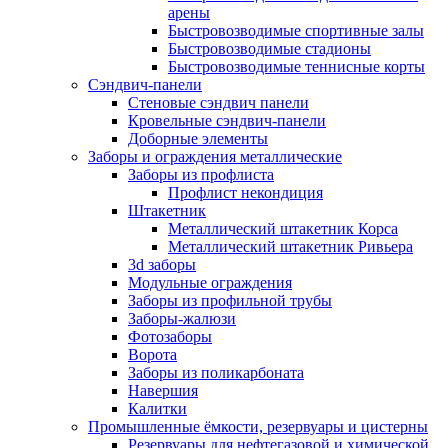
арены
Быстровозводимые спортивные залы
Быстровозводимые стадионы
Быстровозводимые теннисные корты
Сэндвич-панели
Стеновые сэндвич панели
Кровельные сэндвич-панели
Доборные элементы
Заборы и ограждения металлические
Заборы из профлиста
Профлист некондиция
Штакетник
Металлический штакетник Корса
Металлический штакетник Ривьера
3d заборы
Модульные ограждения
Заборы из профильной трубы
Заборы-жалюзи
Фотозаборы
Ворота
Заборы из поликарбоната
Навершия
Калитки
Промышленные ёмкости, резервуары и цистерны
Резервуары для нефтегазовой и химической