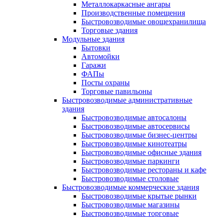
Металлокаркасные ангары
Производственные помещения
Быстровозводимые овощехранилища
Торговые здания
Модульные здания
Бытовки
Автомойки
Гаражи
ФАПы
Посты охраны
Торговые павильоны
Быстровозводимые административные
здания
Быстровозводимые автосалоны
Быстровозводимые автосервисы
Быстровозводимые бизнес-центры
Быстровозводимые кинотеатры
Быстровозводимые офисные здания
Быстровозводимые паркинги
Быстровозводимые рестораны и кафе
Быстровозводимые столовые
Быстровозводимые коммерческие здания
Быстровозводимые крытые рынки
Быстровозводимые магазины
Быстровозводимые торговые