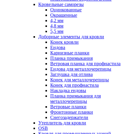
Кровельные саморезы
Оцинкованные
Окрашенные
4,2 мм
4,8 мм
5,5 мм
Доборные элементы для кровли
Конек кровли
Ендова
Карнизные планки
Планка примыкания
Ветровая планка для профнастила
Ендова для металлочерепицы
Заглушка для отлива
Конек для металлочерепицы
Конек для профнастила
Накладка ендовы
Планка примыкания для
металлочерепицы
Ветровые планки
Фронтонные планки
Снегозадержатели
Утеплитель для кровли
OSB
Кровля для промышленных зданий