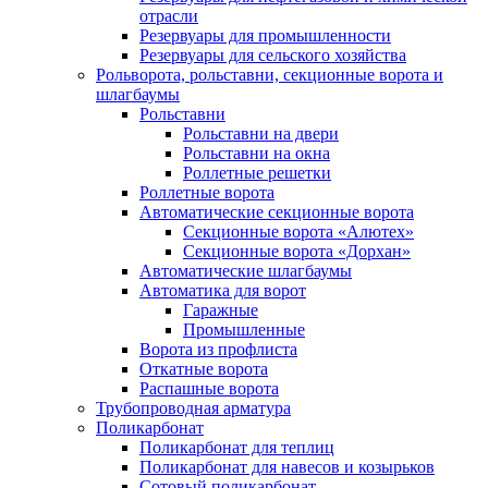
отрасли
Резервуары для промышленности
Резервуары для сельского хозяйства
Рольворота, рольставни, секционные ворота и
шлагбаумы
Рольставни
Рольставни на двери
Рольставни на окна
Роллетные решетки
Роллетные ворота
Автоматические секционные ворота
Секционные ворота «Алютех»
Секционные ворота «Дорхан»
Автоматические шлагбаумы
Автоматика для ворот
Гаражные
Промышленные
Ворота из профлиста
Откатные ворота
Распашные ворота
Трубопроводная арматура
Поликарбонат
Поликарбонат для теплиц
Поликарбонат для навесов и козырьков
Сотовый поликарбонат