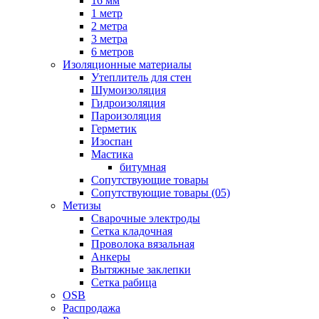
16 мм
1 метр
2 метра
3 метра
6 метров
Изоляционные материалы
Утеплитель для стен
Шумоизоляция
Гидроизоляция
Пароизоляция
Герметик
Изоспан
Мастика
битумная
Сопутствующие товары
Сопутствующие товары (05)
Метизы
Сварочные электроды
Сетка кладочная
Проволока вязальная
Анкеры
Вытяжные заклепки
Сетка рабица
OSB
Распродажа