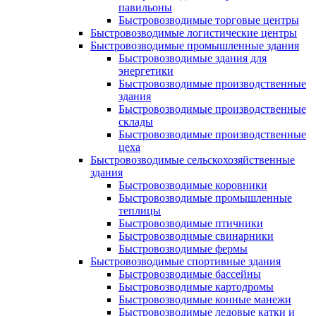
павильоны
Быстровозводимые торговые центры
Быстровозводимые логистические центры
Быстровозводимые промышленные здания
Быстровозводимые здания для
энергетики
Быстровозводимые производственные
здания
Быстровозводимые производственные
склады
Быстровозводимые производственные
цеха
Быстровозводимые сельскохозяйственные
здания
Быстровозводимые коровники
Быстровозводимые промышленные
теплицы
Быстровозводимые птичники
Быстровозводимые свинарники
Быстровозводимые фермы
Быстровозводимые спортивные здания
Быстровозводимые бассейны
Быстровозводимые картодромы
Быстровозводимые конные манежи
Быстровозводимые ледовые катки и