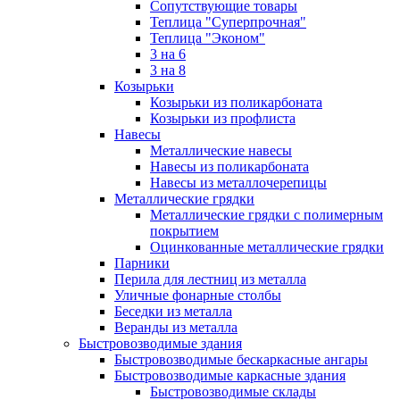
Сопутствующие товары
Теплица "Суперпрочная"
Теплица "Эконом"
3 на 6
3 на 8
Козырьки
Козырьки из поликарбоната
Козырьки из профлиста
Навесы
Металлические навесы
Навесы из поликарбоната
Навесы из металлочерепицы
Металлические грядки
Металлические грядки с полимерным
покрытием
Оцинкованные металлические грядки
Парники
Перила для лестниц из металла
Уличные фонарные столбы
Беседки из металла
Веранды из металла
Быстровозводимые здания
Быстровозводимые бескаркасные ангары
Быстровозводимые каркасные здания
Быстровозводимые склады