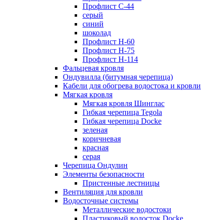
Профлист С-44
серый
синий
шоколад
Профлист Н-60
Профлист Н-75
Профлист H-114
Фальцевая кровля
Ондувилла (битумная черепица)
Кабели для обогрева водостока и кровли
Мягкая кровля
Мягкая кровля Шинглас
Гибкая черепица Tegola
Гибкая черепица Docke
зеленая
коричневая
красная
серая
Черепица Ондулин
Элементы безопасности
Пристенные лестницы
Вентиляция для кровли
Водосточные системы
Металлические водостоки
Пластиковый водосток Docke