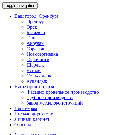
Toggle navigation
Ваш город:
Оренбург
Оренбург
Орск
Беляевка
Ташла
Акбулак
Саракташ
Новосергиевка
Сорочинск
Шарлык
Ясный
Соль-Илецк
Кувандык
Наше производство
Фасадно-кровельное производство
Трубное производство
Завод металлоконструкций
Партнерам
Письмо директору
Личный кабинет
Отзывы
Узнать статус заказа