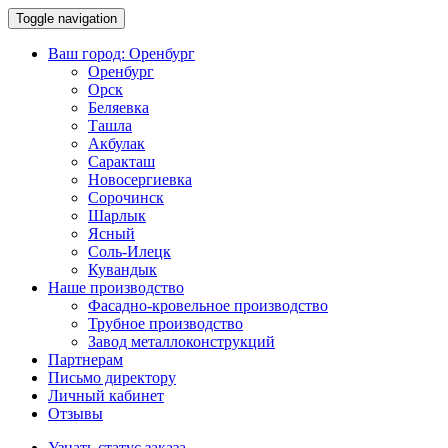
Toggle navigation
Ваш город:
Оренбург
Оренбург
Орск
Беляевка
Ташла
Акбулак
Саракташ
Новосергиевка
Сорочинск
Шарлык
Ясный
Соль-Илецк
Кувандык
Наше производство
Фасадно-кровельное производство
Трубное производство
Завод металлоконструкций
Партнерам
Письмо директору
Личный кабинет
Отзывы
Узнать статус заказа