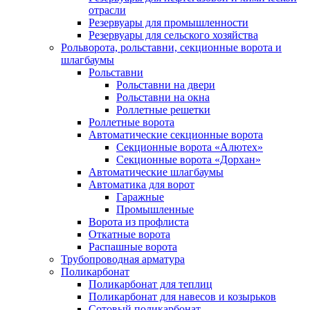
отрасли
Резервуары для промышленности
Резервуары для сельского хозяйства
Рольворота, рольставни, секционные ворота и
шлагбаумы
Рольставни
Рольставни на двери
Рольставни на окна
Роллетные решетки
Роллетные ворота
Автоматические секционные ворота
Секционные ворота «Алютех»
Секционные ворота «Дорхан»
Автоматические шлагбаумы
Автоматика для ворот
Гаражные
Промышленные
Ворота из профлиста
Откатные ворота
Распашные ворота
Трубопроводная арматура
Поликарбонат
Поликарбонат для теплиц
Поликарбонат для навесов и козырьков
Сотовый поликарбонат