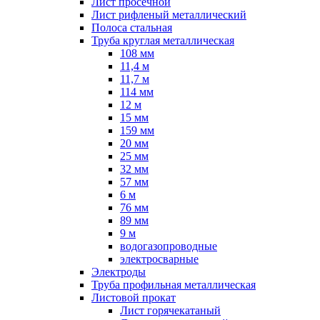
Лист просечной
Лист рифленый металлический
Полоса стальная
Труба круглая металлическая
108 мм
11,4 м
11,7 м
114 мм
12 м
15 мм
159 мм
20 мм
25 мм
32 мм
57 мм
6 м
76 мм
89 мм
9 м
водогазопроводные
электросварные
Электроды
Труба профильная металлическая
Листовой прокат
Лист горячекатаный