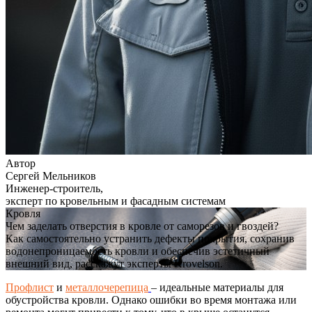
Автор
Сергей Мельников
Инженер-строитель,
эксперт по кровельным и фасадным системам
Кровля
Чем заделать отверстия в кровле от саморезов и гвоздей?
Как самостоятельно устранить дефекты покрытия, сохранив
водонепроницаемость кровли и обеспечив эстетичный
внешний вид, расскажут эксперты Krovelson.
Профлист
и
металлочерепица
– идеальные материалы для
обустройства кровли. Однако ошибки во время монтажа или