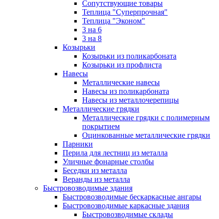
Сопутствующие товары
Теплица "Суперпрочная"
Теплица "Эконом"
3 на 6
3 на 8
Козырьки
Козырьки из поликарбоната
Козырьки из профлиста
Навесы
Металлические навесы
Навесы из поликарбоната
Навесы из металлочерепицы
Металлические грядки
Металлические грядки с полимерным
покрытием
Оцинкованные металлические грядки
Парники
Перила для лестниц из металла
Уличные фонарные столбы
Беседки из металла
Веранды из металла
Быстровозводимые здания
Быстровозводимые бескаркасные ангары
Быстровозводимые каркасные здания
Быстровозводимые склады