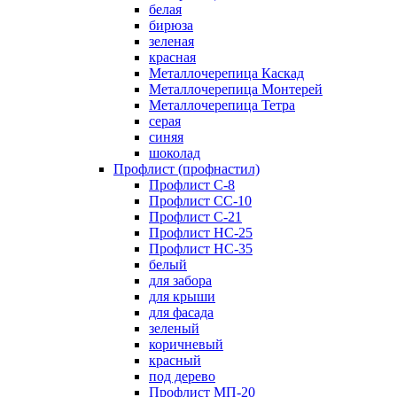
белая
бирюза
зеленая
красная
Металлочерепица Каскад
Металлочерепица Монтерей
Металлочерепица Тетра
серая
синяя
шоколад
Профлист (профнастил)
Профлист С-8
Профлист СС-10
Профлист C-21
Профлист НС-25
Профлист НС-35
белый
для забора
для крыши
для фасада
зеленый
коричневый
красный
под дерево
Профлист МП-20