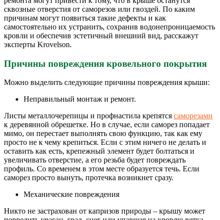
ремонта могут привести к тому, что в крыше останутся
сквозные отверстия от саморезов или гвоздей. По каким
причинам могут появиться такие дефекты и как
самостоятельно их устранить, сохранив водонепроницаемость
кровли и обеспечив эстетичный внешний вид, расскажут
эксперты Krovelson.
Причины повреждения кровельного покрытия
Можно выделить следующие причины повреждения крыши:
Неправильный монтаж и ремонт.
Листы металлочерепицы и профнастила крепятся
саморезами
к деревянной обрешетке. Но в случае, если саморез попадает
мимо, он перестает выполнять свою функцию, так как ему
просто не к чему крепиться. Если с этим ничего не делать и
оставить как есть, крепежный элемент будет болтаться и
увеличивать отверстие, а его резьба будет повреждать
профиль. Со временем в этом месте образуется течь. Если
саморез просто вынуть, протечка возникнет сразу.
Механические повреждения
Никто не застрахован от капризов природы – крышу может
повредить ураган, град, снег или упавшая на кровлю ветка.