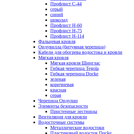
Профлист С-44
серый
синий
шоколад
Профлист Н-60
Профлист Н-75
Профлист H-114
Фальцевая кровля
Ондувилла (битумная черепица)
Кабели для обогрева водостока и кровли
Мягкая кровля
Мягкая кровля Шинглас
Гибкая черепица Tegola
Гибкая черепица Docke
зеленая
коричневая
красная
серая
Черепица Ондулин
Элементы безопасности
Пристенные лестницы
Вентиляция для кровли
Водосточные системы
Металлические водостоки
Пластиковый водосток Docke