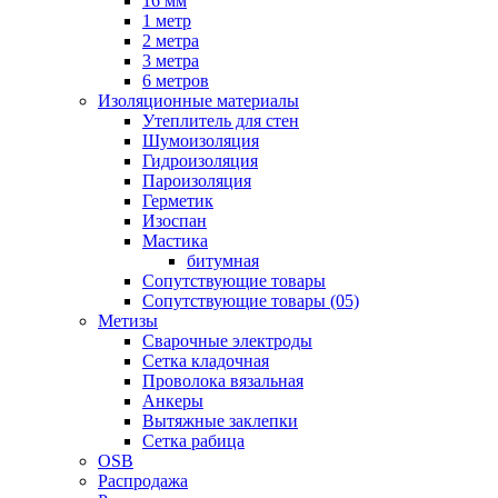
16 мм
1 метр
2 метра
3 метра
6 метров
Изоляционные материалы
Утеплитель для стен
Шумоизоляция
Гидроизоляция
Пароизоляция
Герметик
Изоспан
Мастика
битумная
Сопутствующие товары
Сопутствующие товары (05)
Метизы
Сварочные электроды
Сетка кладочная
Проволока вязальная
Анкеры
Вытяжные заклепки
Сетка рабица
OSB
Распродажа