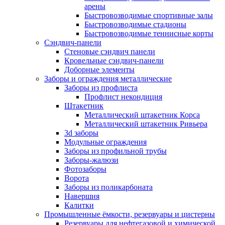
арены
Быстровозводимые спортивные залы
Быстровозводимые стадионы
Быстровозводимые теннисные корты
Сэндвич-панели
Стеновые сэндвич панели
Кровельные сэндвич-панели
Доборные элементы
Заборы и ограждения металлические
Заборы из профлиста
Профлист некондиция
Штакетник
Металлический штакетник Корса
Металлический штакетник Ривьера
3d заборы
Модульные ограждения
Заборы из профильной трубы
Заборы-жалюзи
Фотозаборы
Ворота
Заборы из поликарбоната
Навершия
Калитки
Промышленные ёмкости, резервуары и цистерны
Резервуары для нефтегазовой и химической