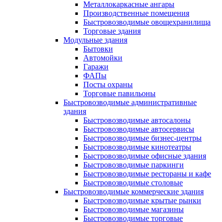
Металлокаркасные ангары
Производственные помещения
Быстровозводимые овощехранилища
Торговые здания
Модульные здания
Бытовки
Автомойки
Гаражи
ФАПы
Посты охраны
Торговые павильоны
Быстровозводимые административные
здания
Быстровозводимые автосалоны
Быстровозводимые автосервисы
Быстровозводимые бизнес-центры
Быстровозводимые кинотеатры
Быстровозводимые офисные здания
Быстровозводимые паркинги
Быстровозводимые рестораны и кафе
Быстровозводимые столовые
Быстровозводимые коммерческие здания
Быстровозводимые крытые рынки
Быстровозводимые магазины
Быстровозводимые торговые