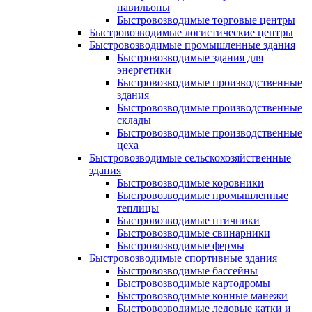
павильоны
Быстровозводимые торговые центры
Быстровозводимые логистические центры
Быстровозводимые промышленные здания
Быстровозводимые здания для
энергетики
Быстровозводимые производственные
здания
Быстровозводимые производственные
склады
Быстровозводимые производственные
цеха
Быстровозводимые сельскохозяйственные
здания
Быстровозводимые коровники
Быстровозводимые промышленные
теплицы
Быстровозводимые птичники
Быстровозводимые свинарники
Быстровозводимые фермы
Быстровозводимые спортивные здания
Быстровозводимые бассейны
Быстровозводимые картодромы
Быстровозводимые конные манежи
Быстровозводимые ледовые катки и