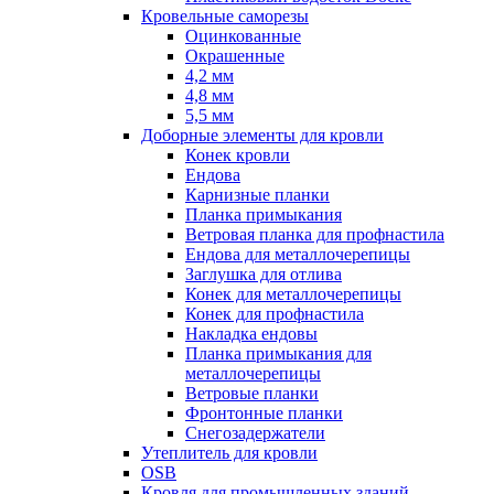
Кровельные саморезы
Оцинкованные
Окрашенные
4,2 мм
4,8 мм
5,5 мм
Доборные элементы для кровли
Конек кровли
Ендова
Карнизные планки
Планка примыкания
Ветровая планка для профнастила
Ендова для металлочерепицы
Заглушка для отлива
Конек для металлочерепицы
Конек для профнастила
Накладка ендовы
Планка примыкания для
металлочерепицы
Ветровые планки
Фронтонные планки
Снегозадержатели
Утеплитель для кровли
OSB
Кровля для промышленных зданий