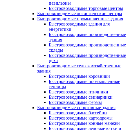
павильоны
Быстровозводимые торговые центры
Быстровозводимые логистические центры
Быстровозводимые промышленные здания
Быстровозводимые здания для
энергетики
Быстровозводимые производственные
здания
Быстровозводимые производственные
склады
Быстровозводимые производственные
цеха
Быстровозводимые сельскохозяйственные
здания
Быстровозводимые коровники
Быстровозводимые промышленные
теплицы
Быстровозводимые птичники
Быстровозводимые свинарники
Быстровозводимые фермы
Быстровозводимые спортивные здания
Быстровозводимые бассейны
Быстровозводимые картодромы
Быстровозводимые конные манежи
Быстровозводимые ледовые катки и