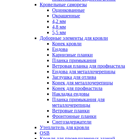
Кровельные саморезы
Оцинкованные
Окрашенные
4,2 мм
4,8 мм
5,5 мм
Доборные элементы для кровли
Конек кровли
Ендова
Карнизные планки
Планка примыкания
Ветровая планка для профнастила
Ендова для металлочерепицы
Заглушка для отлива
Конек для металлочерепицы
Конек для профнастила
Накладка ендовы
Планка примыкания для
металлочерепицы
Ветровые планки
Фронтонные планки
Снегозадержатели
Утеплитель для кровли
OSB
Кровля для промышленных зданий