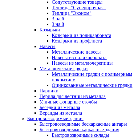
Сопутствующие товары
Теплица "Суперпрочная"
Теплица "Эконом"
3 на 6
3 на 8
Козырьки
Козырьки из поликарбоната
Козырьки из профлиста
Навесы
Металлические навесы
Навесы из поликарбоната
Навесы из металлочерепицы
Металлические грядки
Металлические грядки с полимерным
покрытием
Оцинкованные металлические грядки
Парники
Перила для лестниц из металла
Уличные фонарные столбы
Беседки из металла
Веранды из металла
Быстровозводимые здания
Быстровозводимые бескаркасные ангары
Быстровозводимые каркасные здания
Быстровозводимые склады