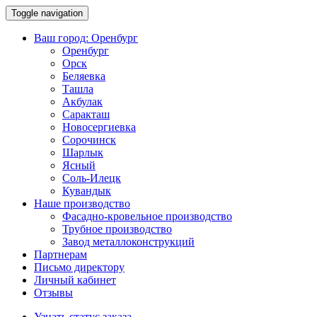
Toggle navigation
Ваш город:
Оренбург
Оренбург
Орск
Беляевка
Ташла
Акбулак
Саракташ
Новосергиевка
Сорочинск
Шарлык
Ясный
Соль-Илецк
Кувандык
Наше производство
Фасадно-кровельное производство
Трубное производство
Завод металлоконструкций
Партнерам
Письмо директору
Личный кабинет
Отзывы
Узнать статус заказа