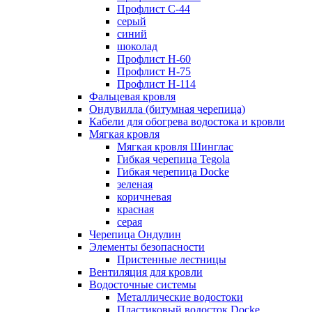
Профлист С-44
серый
синий
шоколад
Профлист Н-60
Профлист Н-75
Профлист H-114
Фальцевая кровля
Ондувилла (битумная черепица)
Кабели для обогрева водостока и кровли
Мягкая кровля
Мягкая кровля Шинглас
Гибкая черепица Tegola
Гибкая черепица Docke
зеленая
коричневая
красная
серая
Черепица Ондулин
Элементы безопасности
Пристенные лестницы
Вентиляция для кровли
Водосточные системы
Металлические водостоки
Пластиковый водосток Docke