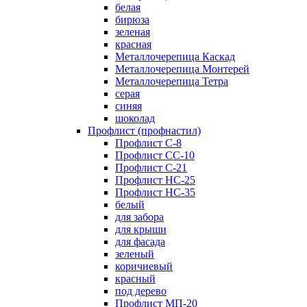
белая
бирюза
зеленая
красная
Металлочерепица Каскад
Металлочерепица Монтерей
Металлочерепица Тетра
серая
синяя
шоколад
Профлист (профнастил)
Профлист С-8
Профлист СС-10
Профлист C-21
Профлист НС-25
Профлист НС-35
белый
для забора
для крыши
для фасада
зеленый
коричневый
красный
под дерево
Профлист МП-20