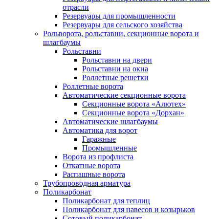
отрасли
Резервуары для промышленности
Резервуары для сельского хозяйства
Рольворота, рольставни, секционные ворота и
шлагбаумы
Рольставни
Рольставни на двери
Рольставни на окна
Роллетные решетки
Роллетные ворота
Автоматические секционные ворота
Секционные ворота «Алютех»
Секционные ворота «Дорхан»
Автоматические шлагбаумы
Автоматика для ворот
Гаражные
Промышленные
Ворота из профлиста
Откатные ворота
Распашные ворота
Трубопроводная арматура
Поликарбонат
Поликарбонат для теплиц
Поликарбонат для навесов и козырьков
Сотовый поликарбонат