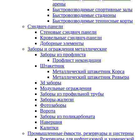
арены
Быстровозводимые спортивные залы
Быстровозводимые стадионы
Быстровозводимые теннисные корты
Сэндвич-панели
Стеновые сэндвич панели
Кровельные сэндвич-панели
Доборные элементы
Заборы и ограждения металлические
Заборы из профлиста
Профлист некондиция
Штакетник
Металлический штакетник Корса
Металлический штакетник Ривьера
3d заборы
Модульные ограждения
Заборы из профильной трубы
Заборы-жалюзи
Фотозаборы
Ворота
Заборы из поликарбоната
Навершия
Калитки
Промышленные ёмкости, резервуары и цистерны
Резервуары для нефтегазовой и химической