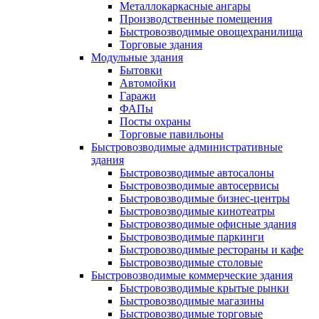
Металлокаркасные ангары
Производственные помещения
Быстровозводимые овощехранилища
Торговые здания
Модульные здания
Бытовки
Автомойки
Гаражи
ФАПы
Посты охраны
Торговые павильоны
Быстровозводимые административные
здания
Быстровозводимые автосалоны
Быстровозводимые автосервисы
Быстровозводимые бизнес-центры
Быстровозводимые кинотеатры
Быстровозводимые офисные здания
Быстровозводимые паркинги
Быстровозводимые рестораны и кафе
Быстровозводимые столовые
Быстровозводимые коммерческие здания
Быстровозводимые крытые рынки
Быстровозводимые магазины
Быстровозводимые торговые