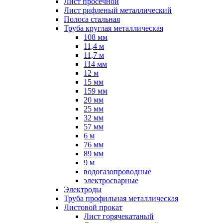
Лист просечной
Лист рифленый металлический
Полоса стальная
Труба круглая металлическая
108 мм
11,4 м
11,7 м
114 мм
12 м
15 мм
159 мм
20 мм
25 мм
32 мм
57 мм
6 м
76 мм
89 мм
9 м
водогазопроводные
электросварные
Электроды
Труба профильная металлическая
Листовой прокат
Лист горячекатаный