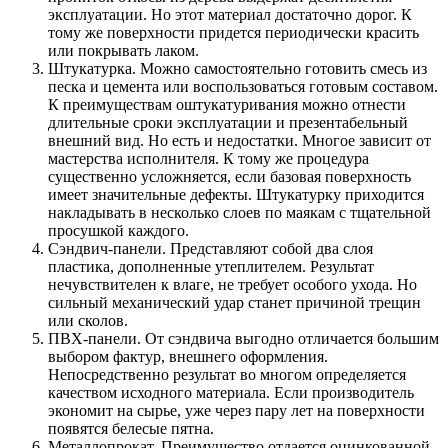
эксплуатации. Но этот материал достаточно дорог. К
тому же поверхности придется периодически красить
или покрывать лаком.
Штукатурка. Можно самостоятельно готовить смесь из
песка и цемента или воспользоваться готовым составом.
К преимуществам оштукатуривания можно отнести
длительные сроки эксплуатации и презентабельный
внешний вид. Но есть и недостатки. Многое зависит от
мастерства исполнителя. К тому же процедура
существенно усложняется, если базовая поверхность
имеет значительные дефекты. Штукатурку приходится
накладывать в несколько слоев по маякам с тщательной
просушкой каждого.
Сэндвич-панели. Представляют собой два слоя
пластика, дополненные утеплителем. Результат
нечувствителен к влаге, не требует особого ухода. Но
сильный механический удар станет причиной трещин
или сколов.
ПВХ-панели. От сэндвича выгодно отличается большим
выбором фактур, внешнего оформления.
Непосредственно результат во многом определяется
качеством исходного материала. Если производитель
экономит на сырье, уже через пару лет на поверхности
появятся белесые пятна.
Металлопрокат. Преимущество отдается оцинкованной