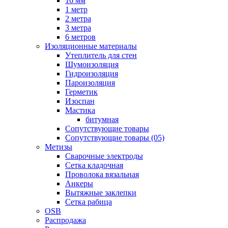
16 мм
1 метр
2 метра
3 метра
6 метров
Изоляционные материалы
Утеплитель для стен
Шумоизоляция
Гидроизоляция
Пароизоляция
Герметик
Изоспан
Мастика
битумная
Сопутствующие товары
Сопутствующие товары (05)
Метизы
Сварочные электроды
Сетка кладочная
Проволока вязальная
Анкеры
Вытяжные заклепки
Сетка рабица
OSB
Распродажа