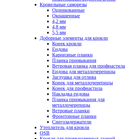
Кровельные саморезы
Оцинкованные
Окрашенные
4,2 мм
4,8 мм
5,5 мм
Доборные элементы для кровли
Конек кровли
Ендова
Карнизные планки
Планка примыкания
Ветровая планка для профнастила
Ендова для металлочерепицы
Заглушка для отлива
Конек для металлочерепицы
Конек для профнастила
Накладка ендовы
Планка примыкания для
металлочерепицы
Ветровые планки
Фронтонные планки
Снегозадержатели
Утеплитель для кровли
OSB
Кровля для промышленных зданий