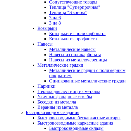
Сопутствующие товары
Теплица "Суперпрочная"
Теплица "Эконом"
3 на 6
3 на 8
Козырьки
Козырьки из поликарбоната
Козырьки из профлиста
Навесы
Металлические навесы
Навесы из поликарбоната
Навесы из металлочерепицы
Металлические грядки
Металлические грядки с полимерным
покрытием
Оцинкованные металлические грядки
Парники
Перила для лестниц из металла
Уличные фонарные столбы
Беседки из металла
Веранды из металла
Быстровозводимые здания
Быстровозводимые бескаркасные ангары
Быстровозводимые каркасные здания
Быстровозводимые склады