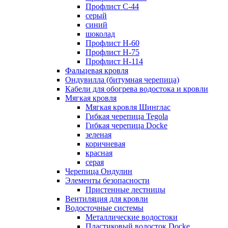
Профлист С-44
серый
синий
шоколад
Профлист Н-60
Профлист Н-75
Профлист H-114
Фальцевая кровля
Ондувилла (битумная черепица)
Кабели для обогрева водостока и кровли
Мягкая кровля
Мягкая кровля Шинглас
Гибкая черепица Tegola
Гибкая черепица Docke
зеленая
коричневая
красная
серая
Черепица Ондулин
Элементы безопасности
Пристенные лестницы
Вентиляция для кровли
Водосточные системы
Металлические водостоки
Пластиковый водосток Docke