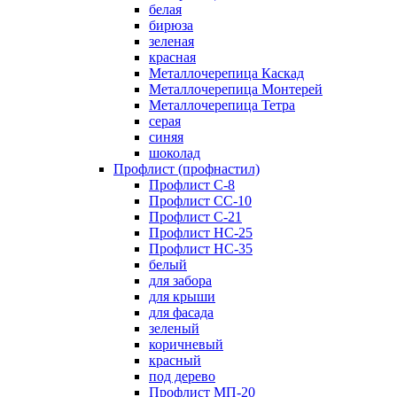
белая
бирюза
зеленая
красная
Металлочерепица Каскад
Металлочерепица Монтерей
Металлочерепица Тетра
серая
синяя
шоколад
Профлист (профнастил)
Профлист С-8
Профлист СС-10
Профлист C-21
Профлист НС-25
Профлист НС-35
белый
для забора
для крыши
для фасада
зеленый
коричневый
красный
под дерево
Профлист МП-20