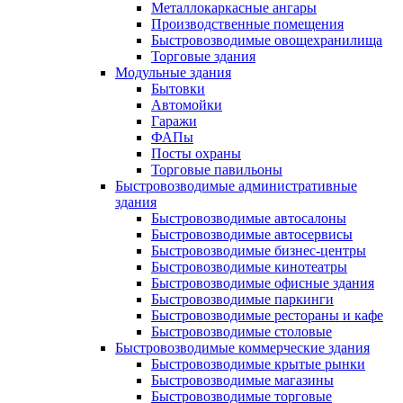
Металлокаркасные ангары
Производственные помещения
Быстровозводимые овощехранилища
Торговые здания
Модульные здания
Бытовки
Автомойки
Гаражи
ФАПы
Посты охраны
Торговые павильоны
Быстровозводимые административные
здания
Быстровозводимые автосалоны
Быстровозводимые автосервисы
Быстровозводимые бизнес-центры
Быстровозводимые кинотеатры
Быстровозводимые офисные здания
Быстровозводимые паркинги
Быстровозводимые рестораны и кафе
Быстровозводимые столовые
Быстровозводимые коммерческие здания
Быстровозводимые крытые рынки
Быстровозводимые магазины
Быстровозводимые торговые