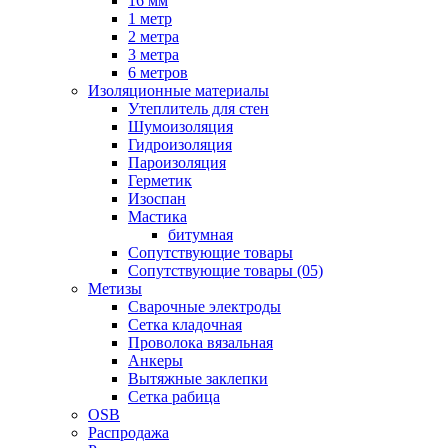
16 мм
1 метр
2 метра
3 метра
6 метров
Изоляционные материалы
Утеплитель для стен
Шумоизоляция
Гидроизоляция
Пароизоляция
Герметик
Изоспан
Мастика
битумная
Сопутствующие товары
Сопутствующие товары (05)
Метизы
Сварочные электроды
Сетка кладочная
Проволока вязальная
Анкеры
Вытяжные заклепки
Сетка рабица
OSB
Распродажа