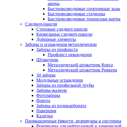
арены
Быстровозводимые спортивные залы
Быстровозводимые стадионы
Быстровозводимые теннисные корты
Сэндвич-панели
Стеновые сэндвич панели
Кровельные сэндвич-панели
Доборные элементы
Заборы и ограждения металлические
Заборы из профлиста
Профлист некондиция
Штакетник
Металлический штакетник Корса
Металлический штакетник Ривьера
3d заборы
Модульные ограждения
Заборы из профильной трубы
Заборы-жалюзи
Фотозаборы
Ворота
Заборы из поликарбоната
Навершия
Калитки
Промышленные ёмкости, резервуары и цистерны
Резервуары для нефтегазовой и химической