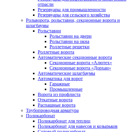
отрасли
Резервуары для промышленности
Резервуары для сельского хозяйства
Рольворота, рольставни, секционные ворота и
шлагбаумы
Рольставни
Рольставни на двери
Рольставни на окна
Роллетные решетки
Роллетные ворота
Автоматические секционные ворота
Секционные ворота «Алютех»
Секционные ворота «Дорхан»
Автоматические шлагбаумы
Автоматика для ворот
Гаражные
Промышленные
Ворота из профлиста
Откатные ворота
Распашные ворота
Трубопроводная арматура
Поликарбонат
Поликарбонат для теплиц
Поликарбонат для навесов и козырьков
Сотовый поликарбонат