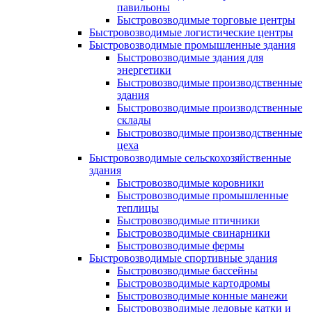
павильоны
Быстровозводимые торговые центры
Быстровозводимые логистические центры
Быстровозводимые промышленные здания
Быстровозводимые здания для
энергетики
Быстровозводимые производственные
здания
Быстровозводимые производственные
склады
Быстровозводимые производственные
цеха
Быстровозводимые сельскохозяйственные
здания
Быстровозводимые коровники
Быстровозводимые промышленные
теплицы
Быстровозводимые птичники
Быстровозводимые свинарники
Быстровозводимые фермы
Быстровозводимые спортивные здания
Быстровозводимые бассейны
Быстровозводимые картодромы
Быстровозводимые конные манежи
Быстровозводимые ледовые катки и