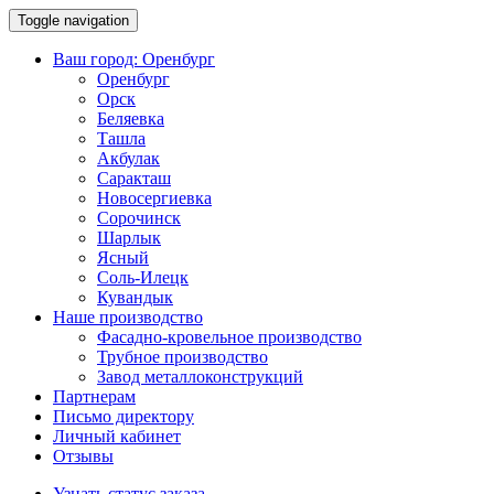
Toggle navigation
Ваш город:
Оренбург
Оренбург
Орск
Беляевка
Ташла
Акбулак
Саракташ
Новосергиевка
Сорочинск
Шарлык
Ясный
Соль-Илецк
Кувандык
Наше производство
Фасадно-кровельное производство
Трубное производство
Завод металлоконструкций
Партнерам
Письмо директору
Личный кабинет
Отзывы
Узнать статус заказа