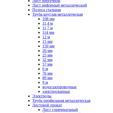
Лист просечной
Лист рифленый металлический
Полоса стальная
Труба круглая металлическая
108 мм
11,4 м
11,7 м
114 мм
12 м
15 мм
159 мм
20 мм
25 мм
32 мм
57 мм
6 м
76 мм
89 мм
9 м
водогазопроводные
электросварные
Электроды
Труба профильная металлическая
Листовой прокат
Лист горячекатаный