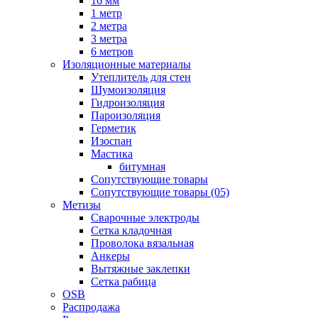
16 мм
1 метр
2 метра
3 метра
6 метров
Изоляционные материалы
Утеплитель для стен
Шумоизоляция
Гидроизоляция
Пароизоляция
Герметик
Изоспан
Мастика
битумная
Сопутствующие товары
Сопутствующие товары (05)
Метизы
Сварочные электроды
Сетка кладочная
Проволока вязальная
Анкеры
Вытяжные заклепки
Сетка рабица
OSB
Распродажа