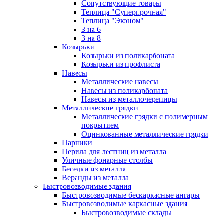
Сопутствующие товары
Теплица "Суперпрочная"
Теплица "Эконом"
3 на 6
3 на 8
Козырьки
Козырьки из поликарбоната
Козырьки из профлиста
Навесы
Металлические навесы
Навесы из поликарбоната
Навесы из металлочерепицы
Металлические грядки
Металлические грядки с полимерным
покрытием
Оцинкованные металлические грядки
Парники
Перила для лестниц из металла
Уличные фонарные столбы
Беседки из металла
Веранды из металла
Быстровозводимые здания
Быстровозводимые бескаркасные ангары
Быстровозводимые каркасные здания
Быстровозводимые склады