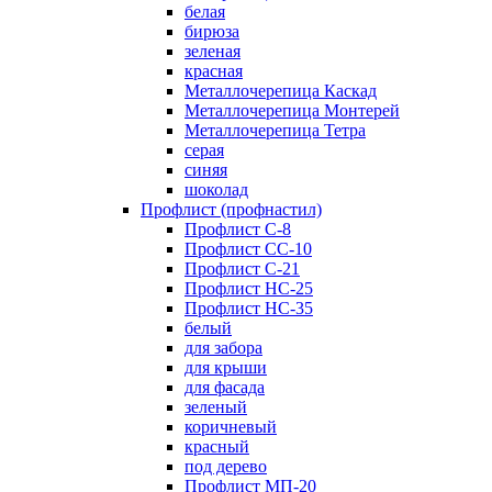
белая
бирюза
зеленая
красная
Металлочерепица Каскад
Металлочерепица Монтерей
Металлочерепица Тетра
серая
синяя
шоколад
Профлист (профнастил)
Профлист С-8
Профлист СС-10
Профлист C-21
Профлист НС-25
Профлист НС-35
белый
для забора
для крыши
для фасада
зеленый
коричневый
красный
под дерево
Профлист МП-20