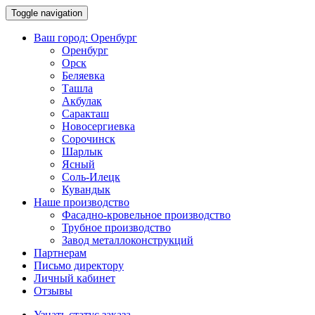
Toggle navigation
Ваш город:
Оренбург
Оренбург
Орск
Беляевка
Ташла
Акбулак
Саракташ
Новосергиевка
Сорочинск
Шарлык
Ясный
Соль-Илецк
Кувандык
Наше производство
Фасадно-кровельное производство
Трубное производство
Завод металлоконструкций
Партнерам
Письмо директору
Личный кабинет
Отзывы
Узнать статус заказа