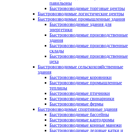
павильоны
Быстровозводимые торговые центры
Быстровозводимые логистические центры
Быстровозводимые промышленные здания
Быстровозводимые здания для
энергетики
Быстровозводимые производственные
здания
Быстровозводимые производственные
склады
Быстровозводимые производственные
цеха
Быстровозводимые сельскохозяйственные
здания
Быстровозводимые коровники
Быстровозводимые промышленные
теплицы
Быстровозводимые птичники
Быстровозводимые свинарники
Быстровозводимые фермы
Быстровозводимые спортивные здания
Быстровозводимые бассейны
Быстровозводимые картодромы
Быстровозводимые конные манежи
Быстровозводимые ледовые катки и