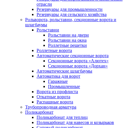
отрасли
Резервуары для промышленности
Резервуары для сельского хозяйства
Рольворота, рольставни, секционные ворота и
шлагбаумы
Рольставни
Рольставни на двери
Рольставни на окна
Роллетные решетки
Роллетные ворота
Автоматические секционные ворота
Секционные ворота «Алютех»
Секционные ворота «Дорхан»
Автоматические шлагбаумы
Автоматика для ворот
Гаражные
Промышленные
Ворота из профлиста
Откатные ворота
Распашные ворота
Трубопроводная арматура
Поликарбонат
Поликарбонат для теплиц
Поликарбонат для навесов и козырьков
Сотовый поликарбонат