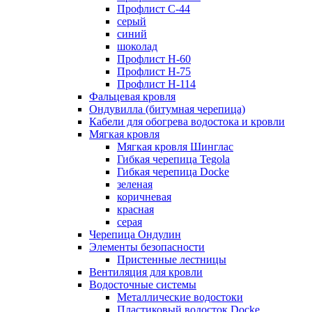
Профлист С-44
серый
синий
шоколад
Профлист Н-60
Профлист Н-75
Профлист H-114
Фальцевая кровля
Ондувилла (битумная черепица)
Кабели для обогрева водостока и кровли
Мягкая кровля
Мягкая кровля Шинглас
Гибкая черепица Tegola
Гибкая черепица Docke
зеленая
коричневая
красная
серая
Черепица Ондулин
Элементы безопасности
Пристенные лестницы
Вентиляция для кровли
Водосточные системы
Металлические водостоки
Пластиковый водосток Docke