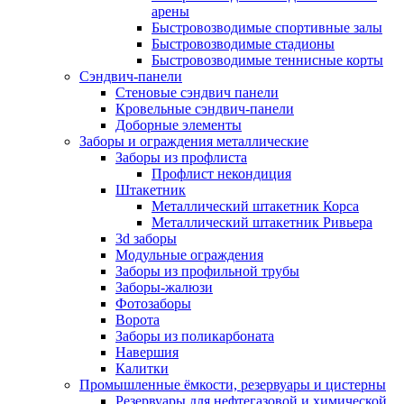
арены
Быстровозводимые спортивные залы
Быстровозводимые стадионы
Быстровозводимые теннисные корты
Сэндвич-панели
Стеновые сэндвич панели
Кровельные сэндвич-панели
Доборные элементы
Заборы и ограждения металлические
Заборы из профлиста
Профлист некондиция
Штакетник
Металлический штакетник Корса
Металлический штакетник Ривьера
3d заборы
Модульные ограждения
Заборы из профильной трубы
Заборы-жалюзи
Фотозаборы
Ворота
Заборы из поликарбоната
Навершия
Калитки
Промышленные ёмкости, резервуары и цистерны
Резервуары для нефтегазовой и химической