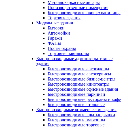
Металлокаркасные ангары
Производственные помещения
Быстровозводимые овощехранилища
Торговые здания
Модульные здания
Бытовки
Автомойки
Гаражи
ФАПы
Посты охраны
Торговые павильоны
Быстровозводимые административные
здания
Быстровозводимые автосалоны
Быстровозводимые автосервисы
Быстровозводимые бизнес-центры
Быстровозводимые кинотеатры
Быстровозводимые офисные здания
Быстровозводимые паркинги
Быстровозводимые рестораны и кафе
Быстровозводимые столовые
Быстровозводимые коммерческие здания
Быстровозводимые крытые рынки
Быстровозводимые магазины
Быстровозводимые торговые