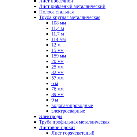
Лист просечной
Лист рифленый металлический
Полоса стальная
Труба круглая металлическая
108 мм
11,4 м
11,7 м
114 мм
12 м
15 мм
159 мм
20 мм
25 мм
32 мм
57 мм
6 м
76 мм
89 мм
9 м
водогазопроводные
электросварные
Электроды
Труба профильная металлическая
Листовой прокат
Лист горячекатаный