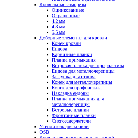
Кровельные саморезы
Оцинкованные
Окрашенные
4,2 мм
4,8 мм
5,5 мм
Доборные элементы для кровли
Конек кровли
Ендова
Карнизные планки
Планка примыкания
Ветровая планка для профнастила
Ендова для металлочерепицы
Заглушка для отлива
Конек для металлочерепицы
Конек для профнастила
Накладка ендовы
Планка примыкания для
металлочерепицы
Ветровые планки
Фронтонные планки
Снегозадержатели
Утеплитель для кровли
OSB
Кровля для промышленных зданий