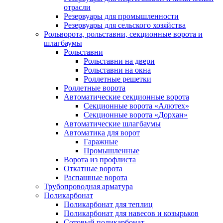
отрасли
Резервуары для промышленности
Резервуары для сельского хозяйства
Рольворота, рольставни, секционные ворота и
шлагбаумы
Рольставни
Рольставни на двери
Рольставни на окна
Роллетные решетки
Роллетные ворота
Автоматические секционные ворота
Секционные ворота «Алютех»
Секционные ворота «Дорхан»
Автоматические шлагбаумы
Автоматика для ворот
Гаражные
Промышленные
Ворота из профлиста
Откатные ворота
Распашные ворота
Трубопроводная арматура
Поликарбонат
Поликарбонат для теплиц
Поликарбонат для навесов и козырьков
Сотовый поликарбонат