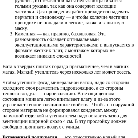
рулоны. До стеклянной ваты нельзя дотрагиваться
голыми руками, так как она содержит колющие
частички. Для проведения работ приходится надевать
перчатки и спецодежду — а чтобы колючие частички
при вдохе не попадали в легкие, также и защитную
маску.
Каменная — как правило, базальтовая. Эта
разновидность обладает оптимальными
эксплуатационными характеристиками и выпускается в
формате жестких плит, с монтажом которых не
возникает никаких сложностей.
Вата в твердых плитах гораздо прагматичнее, чем в мягких
матах. Мягкий утеплитель через несколько лет может осесть.
Чтобы утеплить фасад минеральной ватой, надо со стороны
холодного слоя разместить гидроизоляцию, а со стороны
теплого воздуха — пароизоляцию. В незащищенном
состоянии минвата легко впитывает влагу и из-за этого
утрачивает теплоизоляционные свойства. Чтобы на наружной
стороне материала не формировался конденсат, между
наружной отделкой и утеплителем надо оставить зазор для
вентиляции шириной около 4 см. В эту прослойку должен
свободно проникать воздух с улицы.
Вспененный полиуретан
— это относительно новый для