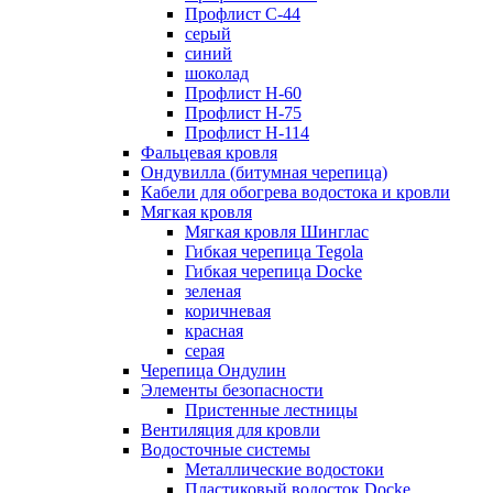
Профлист С-44
серый
синий
шоколад
Профлист Н-60
Профлист Н-75
Профлист H-114
Фальцевая кровля
Ондувилла (битумная черепица)
Кабели для обогрева водостока и кровли
Мягкая кровля
Мягкая кровля Шинглас
Гибкая черепица Tegola
Гибкая черепица Docke
зеленая
коричневая
красная
серая
Черепица Ондулин
Элементы безопасности
Пристенные лестницы
Вентиляция для кровли
Водосточные системы
Металлические водостоки
Пластиковый водосток Docke