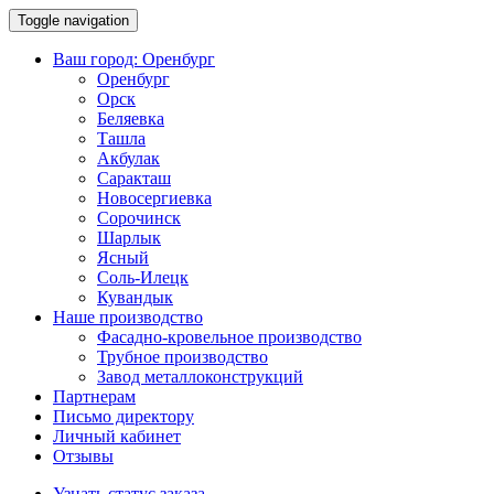
Toggle navigation
Ваш город:
Оренбург
Оренбург
Орск
Беляевка
Ташла
Акбулак
Саракташ
Новосергиевка
Сорочинск
Шарлык
Ясный
Соль-Илецк
Кувандык
Наше производство
Фасадно-кровельное производство
Трубное производство
Завод металлоконструкций
Партнерам
Письмо директору
Личный кабинет
Отзывы
Узнать статус заказа