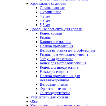
Кровельные саморезы
Оцинкованные
Окрашенные
4,2 мм
4,8 мм
5,5 мм
Доборные элементы для кровли
Конек кровли
Ендова
Карнизные планки
Планка примыкания
Ветровая планка для профнастила
Ендова для металлочерепицы
Заглушка для отлива
Конек для металлочерепицы
Конек для профнастила
Накладка ендовы
Планка примыкания для
металлочерепицы
Ветровые планки
Фронтонные планки
Снегозадержатели
Утеплитель для кровли
OSB
Кровля для промышленных зданий