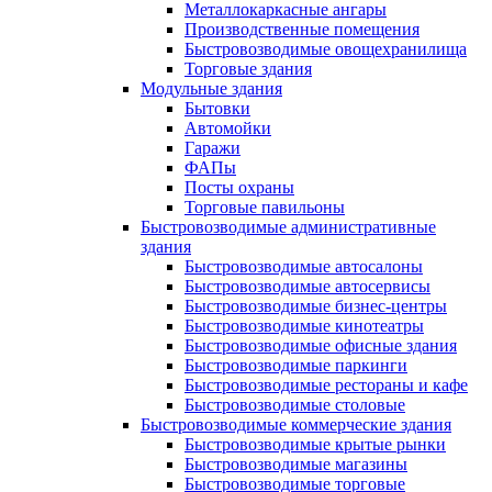
Металлокаркасные ангары
Производственные помещения
Быстровозводимые овощехранилища
Торговые здания
Модульные здания
Бытовки
Автомойки
Гаражи
ФАПы
Посты охраны
Торговые павильоны
Быстровозводимые административные
здания
Быстровозводимые автосалоны
Быстровозводимые автосервисы
Быстровозводимые бизнес-центры
Быстровозводимые кинотеатры
Быстровозводимые офисные здания
Быстровозводимые паркинги
Быстровозводимые рестораны и кафе
Быстровозводимые столовые
Быстровозводимые коммерческие здания
Быстровозводимые крытые рынки
Быстровозводимые магазины
Быстровозводимые торговые