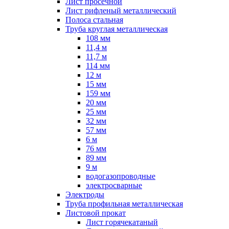
Лист просечной
Лист рифленый металлический
Полоса стальная
Труба круглая металлическая
108 мм
11,4 м
11,7 м
114 мм
12 м
15 мм
159 мм
20 мм
25 мм
32 мм
57 мм
6 м
76 мм
89 мм
9 м
водогазопроводные
электросварные
Электроды
Труба профильная металлическая
Листовой прокат
Лист горячекатаный