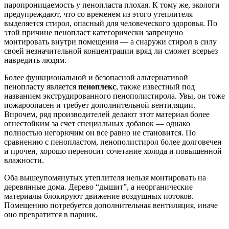
паропроницаемость у пенопласта плохая. К тому же, экологи
предупреждают, что со временем из этого утеплителя
выделяется стирол, опасный для человеческого здоровья. По
этой причине пенопласт категорически запрещено
монтировать внутри помещения — а снаружи стирол в силу
своей незначительной концентрации вряд ли сможет всерьез
навредить людям.
Более функциональной и безопасной альтернативой
пенопласту является
пеноплекс
, также известный под
названием экструдированного пенополистирола. Увы, он тоже
пожароопасен и требует дополнительной вентиляции.
Впрочем, ряд производителей делают этот материал более
огнестойким за счет специальных добавок — однако
полностью негорючим он все равно не становится. По
сравнению с пенопластом, пенополистирол более долговечен
и прочен, хорошо переносит сочетание холода и повышенной
влажности.
Оба вышеупомянутых утеплителя нельзя монтировать на
деревянные дома. Дерево “дышит”, а неорганические
материалы блокируют движение воздушных потоков.
Помещению потребуется дополнительная вентиляция, иначе
оно превратится в парник.