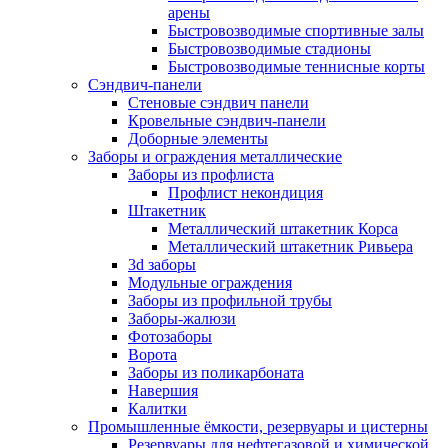
арены
Быстровозводимые спортивные залы
Быстровозводимые стадионы
Быстровозводимые теннисные корты
Сэндвич-панели
Стеновые сэндвич панели
Кровельные сэндвич-панели
Доборные элементы
Заборы и ограждения металлические
Заборы из профлиста
Профлист некондиция
Штакетник
Металлический штакетник Корса
Металлический штакетник Ривьера
3d заборы
Модульные ограждения
Заборы из профильной трубы
Заборы-жалюзи
Фотозаборы
Ворота
Заборы из поликарбоната
Навершия
Калитки
Промышленные ёмкости, резервуары и цистерны
Резервуары для нефтегазовой и химической