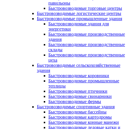
павильоны
Быстровозводимые торговые центры
Быстровозводимые логистические центры
Быстровозводимые промышленные здания
Быстровозводимые здания для
энергетики
Быстровозводимые производственные
здания
Быстровозводимые производственные
склады
Быстровозводимые производственные
цеха
Быстровозводимые сельскохозяйственные
здания
Быстровозводимые коровники
Быстровозводимые промышленные
теплицы
Быстровозводимые птичники
Быстровозводимые свинарники
Быстровозводимые фермы
Быстровозводимые спортивные здания
Быстровозводимые бассейны
Быстровозводимые картодромы
Быстровозводимые конные манежи
Быстровозводимые ледовые катки и