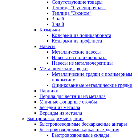
Сопутствующие товары
Теплица "Суперпрочная"
Теплица "Эконом"
3 на 6
3 на 8
Козырьки
Козырьки из поликарбоната
Козырьки из профлиста
Навесы
Металлические навесы
Навесы из поликарбоната
Навесы из металлочерепицы
Металлические грядки
Металлические грядки с полимерным
покрытием
Оцинкованные металлические грядки
Парники
Перила для лестниц из металла
Уличные фонарные столбы
Беседки из металла
Веранды из металла
Быстровозводимые здания
Быстровозводимые бескаркасные ангары
Быстровозводимые каркасные здания
Быстровозводимые склады