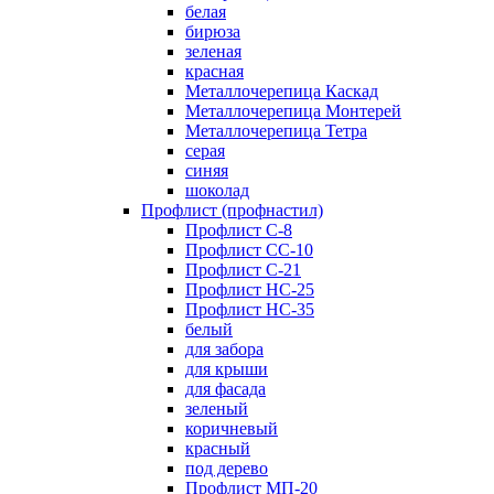
белая
бирюза
зеленая
красная
Металлочерепица Каскад
Металлочерепица Монтерей
Металлочерепица Тетра
серая
синяя
шоколад
Профлист (профнастил)
Профлист С-8
Профлист СС-10
Профлист C-21
Профлист НС-25
Профлист НС-35
белый
для забора
для крыши
для фасада
зеленый
коричневый
красный
под дерево
Профлист МП-20