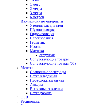
16 мм
1 метр
2 метра
3 метра
6 метров
Изоляционные материалы
Утеплитель для стен
Шумоизоляция
Гидроизоляция
Пароизоляция
Герметик
Изоспан
Мастика
битумная
Сопутствующие товары
Сопутствующие товары (05)
Метизы
Сварочные электроды
Сетка кладочная
Проволока вязальная
Анкеры
Вытяжные заклепки
Сетка рабица
OSB
Распродажа